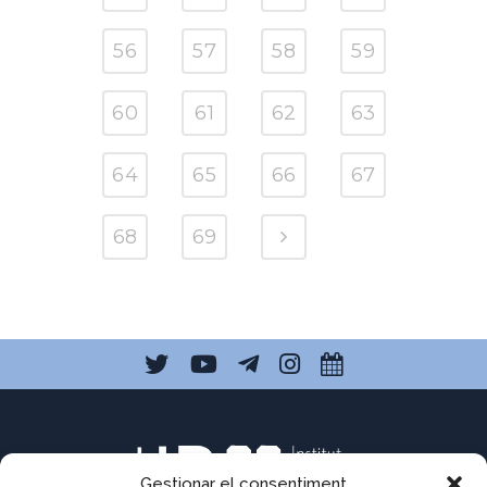
56
57
58
59
60
61
62
63
64
65
66
67
68
69
Gestionar el consentiment