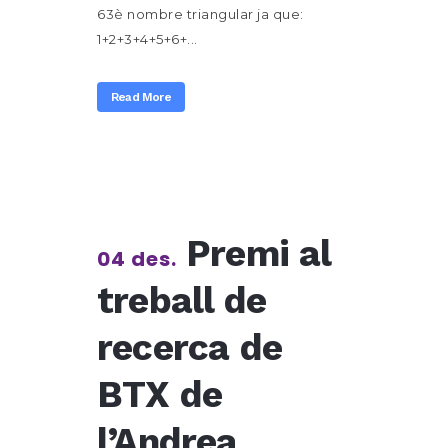
63è nombre triangular ja que:
1+2+3+4+5+6+...
Read More
Premi al
04 des.
treball de
recerca de
BTX de
l’Andrea