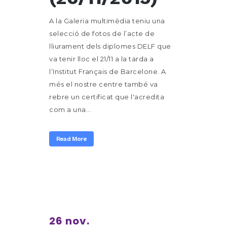
A la Galeria multimèdia teniu una
selecció de fotos de l’acte de
lliurament dels diplomes DELF que
va tenir lloc el 21/11 a la tarda a
l’Institut Français de Barcelone. A
més el nostre centre també va
rebre un certificat que l'acredita
com a una...
Read More
26 nov.