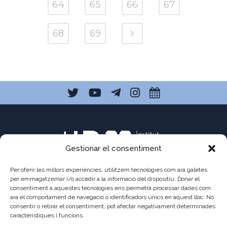
64
65
66
67
68
69
Gestionar el consentiment
Per oferir les millors experiències, utilitzem tecnologies com ara galetes
per emmagatzemar i/o accedir a la informació del dispositiu. Donar el
consentiment a aquestes tecnologies ens permetrà processar dades com
ara el comportament de navegació o identificadors únics en aquest lloc. No
C/ Pau Claris 121
consentir o retirar el consentiment, pot afectar negativament determinades
08009 Barcelona
característiques i funcions.