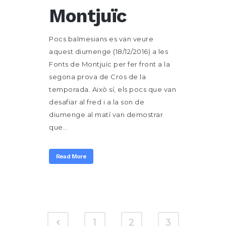
Montjuïc
Pocs balmesians es van veure
aquest diumenge (18/12/2016) a les
Fonts de Montjuïc per fer front a la
segona prova de Cros de la
temporada. Això sí, els pocs que van
desafiar al fred i a la son de
diumenge al matí van demostrar
que...
Read More
1
2
3