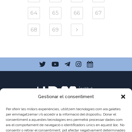
64
65
66
67
68
69
Gestionar el consentiment
Per oferir les millors experiències, utilitzem tecnologies com ara galetes
per emmagatzemar i/o accedir a la informació del dispositiu. Donar el
consentiment a aquestes tecnologies ens permetrà processar dades com
ara el comportament de navegació o identificadors únics en aquest lloc. No
C/ Pau Claris 121
consentir o retirar el consentiment, pot afectar negativament determinades
08009 Barcelona