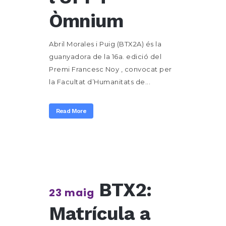
Òmnium
Abril Morales i Puig (BTX2A) és la
guanyadora de la 16a. edició del
Premi Francesc Noy , convocat per
la Facultat d’Humanitats de...
Read More
BTX2:
23 maig
Matrícula a