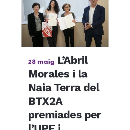
L’Abril
28 maig
Morales i la
Naia Terra del
BTX2A
premiades per
l’UPF i