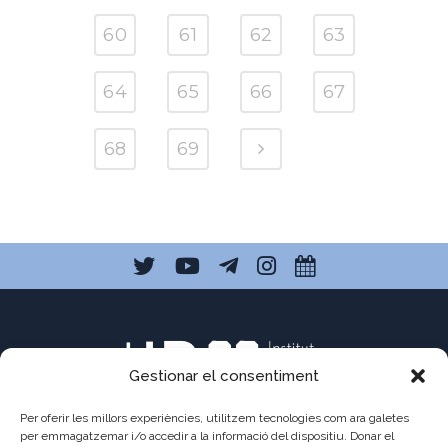
60
61
62
63
64
65
66
67
68
69
Gestionar el consentiment
Per oferir les millors experiències, utilitzem tecnologies com ara galetes
per emmagatzemar i/o accedir a la informació del dispositiu. Donar el