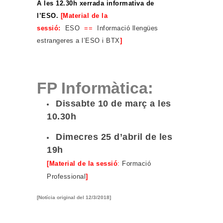
A les 12.30h xerrada informativa de
l’ESO.
[Material
de la
sessió
:
ESO
==
Informació llengües
estrangeres a l’ESO i BTX
]
FP Informàtica:
Dissabte 10 de març a les
10.30h
Dimecres 25 d’abril de les
19h
[Material de la sessió
:
Formació
Professional
]
[Notícia original del 12/3/2018]