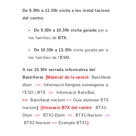
De 9.30h a 13.30h visita a les instal·lacions
del centre:
De 9.30h a 10.30h visita guiada
per a
les famílies de
BTX.
De 10.30h a 12.30h
visita guiada per a
les famílies de l’
ESO.
A les 10.30h xerrada informativa del
Batxillerat.
[Material de la sessió
:
Batxillerat
diürn
==
Informació llengües estrangeres a
l’ESO i BTX
==
Informació BatxiBac
==
Batxillerat nocturn
==
Guia alumnes BTX
nocturn
]
.
[Itineraris BTX del centre
:
BTX1-
Diürn
==
BTX2-Diürn
==
BTX1-Nocturn
==
BTX2-Nocturn
==
Exemple BTX1
]