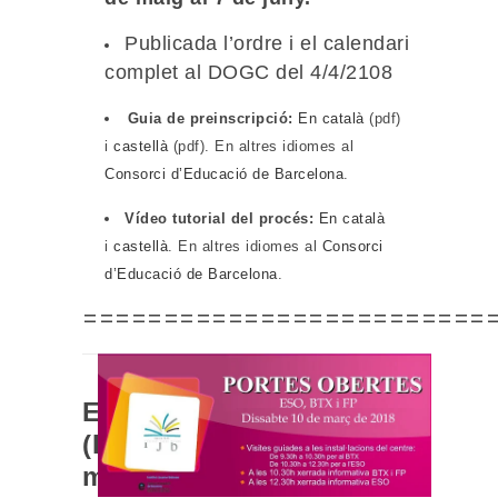
Publicada l’ordre i el calendari
complet al DOGC del 4/4/2108
Guia de preinscripció:
En català
(pdf)
i
castellà
(pdf). En altres idiomes al
Consorci d’Educació de Barcelona
.
Vídeo tutorial del procés:
En català
i
castellà
. En altres idiomes al
Consorci
d’Educació de Barcelona
.
=========================
ESO i Batxillerat
(BTX):
Dissabte 10 de
març