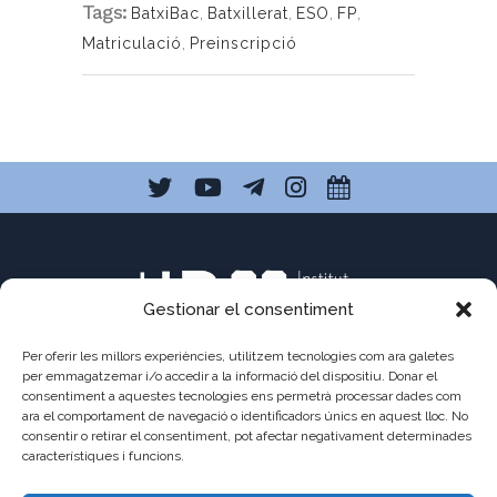
Tags:
BatxiBac
,
Batxillerat
,
ESO
,
FP
,
Matriculació
,
Preinscripció
Gestionar el consentiment
Per oferir les millors experiències, utilitzem tecnologies com ara galetes
per emmagatzemar i/o accedir a la informació del dispositiu. Donar el
consentiment a aquestes tecnologies ens permetrà processar dades com
ara el comportament de navegació o identificadors únics en aquest lloc. No
C/ Pau Claris 121
consentir o retirar el consentiment, pot afectar negativament determinades
08009 Barcelona
característiques i funcions.
a8013111@xtec.cat