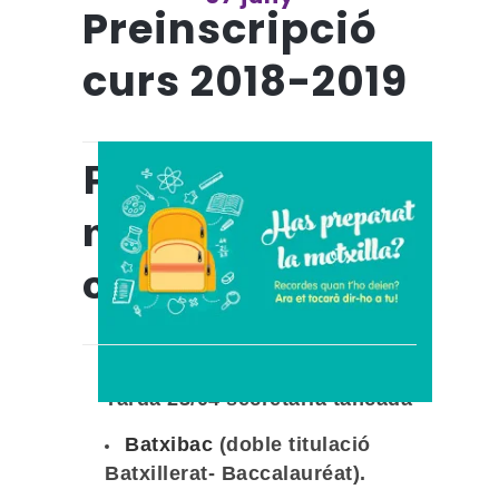
Preinscripció
curs 2018-2019
Preinscripció i
matrícula pel
curs 2018-2019
ESO
del 13 al 24 d’abril.
Tarda 23/04 secretaria tancada
Batxibac
(doble titulació
Batxillerat- Baccalauréat).