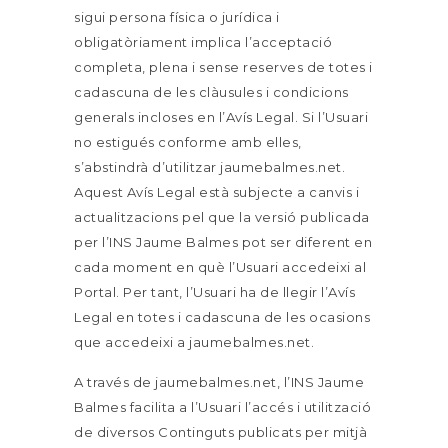
sigui persona física o jurídica i
obligatòriament implica l’acceptació
completa, plena i sense reserves de totes i
cadascuna de les clàusules i condicions
generals incloses en l’Avís Legal. Si l’Usuari
no estigués conforme amb elles,
s’abstindrà d’utilitzar jaumebalmes.net.
Aquest Avís Legal està subjecte a canvis i
actualitzacions pel que la versió publicada
per l’INS Jaume Balmes pot ser diferent en
cada moment en què l’Usuari accedeixi al
Portal. Per tant, l’Usuari ha de llegir l’Avís
Legal en totes i cadascuna de les ocasions
que accedeixi a jaumebalmes.net.
A través de jaumebalmes.net, l’INS Jaume
Balmes facilita a l’Usuari l’accés i utilització
de diversos Continguts publicats per mitjà