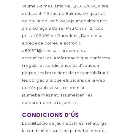
Jaume Balmes, amb NIE Q5855766A, d’ara
endavant INS Jaume Balmes, en qualitat
de titular del web www.jaumebalmes.net,
amb adreça a Carrer Pau Claris, 121, codi
postal 08009 de Barcelona, Barcelona,
adreça de correu electrònic
a8013111@xtec.cat, procedeix a
comunicar-los la informació que conforma
i regula les condicions d’ús d’aquesta
pàgina, les limitacions de responsabilitat i
les obligacions que els usuaris de la web
que és publicat sota el domini
jaumebalmes.net, assumeixen i es
comprometen a respectar.
CONDICIONS D’ÚS
La utilització de jaumebalmes.net atorga
la condició d’Usuari de jaumebalmes.net,