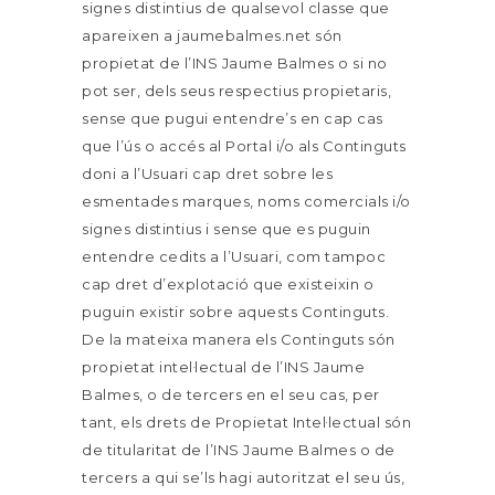
signes distintius de qualsevol classe que
apareixen a jaumebalmes.net són
propietat de l’INS Jaume Balmes o si no
pot ser, dels seus respectius propietaris,
sense que pugui entendre’s en cap cas
que l’ús o accés al Portal i/o als Continguts
doni a l’Usuari cap dret sobre les
esmentades marques, noms comercials i/o
signes distintius i sense que es puguin
entendre cedits a l’Usuari, com tampoc
cap dret d’explotació que existeixin o
puguin existir sobre aquests Continguts.
De la mateixa manera els Continguts són
propietat intel·lectual de l’INS Jaume
Balmes, o de tercers en el seu cas, per
tant, els drets de Propietat Intel·lectual són
de titularitat de l’INS Jaume Balmes o de
tercers a qui se’ls hagi autoritzat el seu ús,