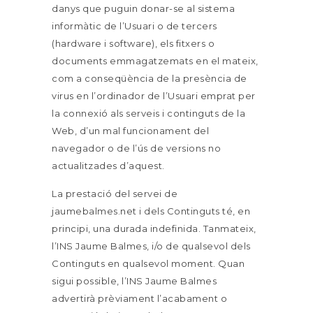
danys que puguin donar-se al sistema
informàtic de l’Usuari o de tercers
(hardware i software), els fitxers o
documents emmagatzemats en el mateix,
com a conseqüència de la presència de
virus en l’ordinador de l’Usuari emprat per
la connexió als serveis i continguts de la
Web, d’un mal funcionament del
navegador o de l’ús de versions no
actualitzades d’aquest.
La prestació del servei de
jaumebalmes.net i dels Continguts té, en
principi, una durada indefinida. Tanmateix,
l’INS Jaume Balmes, i/o de qualsevol dels
Continguts en qualsevol moment. Quan
sigui possible, l’INS Jaume Balmes
advertirà prèviament l’acabament o