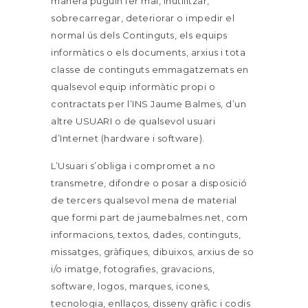
manera puguin fer mal, inutilitzar,
sobrecarregar, deteriorar o impedir el
normal ús dels Continguts, els equips
informàtics o els documents, arxius i tota
classe de continguts emmagatzemats en
qualsevol equip informàtic propi o
contractats per l’INS Jaume Balmes, d’un
altre USUARI o de qualsevol usuari
d’Internet (hardware i software).
L’Usuari s’obliga i compromet a no
transmetre, difondre o posar a disposició
de tercers qualsevol mena de material
que formi part de jaumebalmes.net, com
informacions, textos, dades, continguts,
missatges, gràfiques, dibuixos, arxius de so
i/o imatge, fotografies, gravacions,
software, logos, marques, icones,
tecnologia, enllaços, disseny gràfic i codis