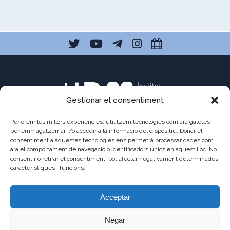
Gestionar el consentiment
Per oferir les millors experiències, utilitzem tecnologies com ara galetes
per emmagatzemar i/o accedir a la informació del dispositiu. Donar el
consentiment a aquestes tecnologies ens permetrà processar dades com
C/ Pau Claris 121
ara el comportament de navegació o identificadors únics en aquest lloc. No
consentir o retirar el consentiment, pot afectar negativament determinades
08009 Barcelona
característiques i funcions.
a8013111@xtec.cat
Acceptar
93 487 03 01
Negar