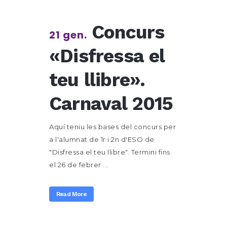
Concurs
21 gen.
«Disfressa el
teu llibre».
Carnaval 2015
Aquí teniu les bases del concurs per
a l'alumnat de 1r i 2n d'ESO de
"Disfressa el teu llibre". Termini fins
el 26 de febrer ...
Read More