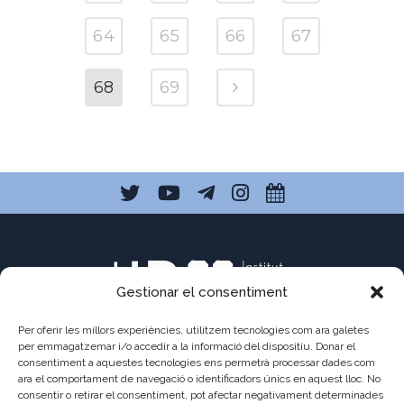
64
65
66
67
68
69
Gestionar el consentiment
Per oferir les millors experiències, utilitzem tecnologies com ara galetes
per emmagatzemar i/o accedir a la informació del dispositiu. Donar el
consentiment a aquestes tecnologies ens permetrà processar dades com
C/ Pau Claris 121
ara el comportament de navegació o identificadors únics en aquest lloc. No
consentir o retirar el consentiment, pot afectar negativament determinades
08009 Barcelona