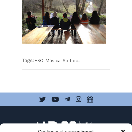
Tags:
ESO
,
Música
,
Sortides
Gestionar el consentiment