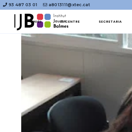
93 487 03 01
a8013111@xtec.cat
INICI
EL CENTRE
SECRETARIA