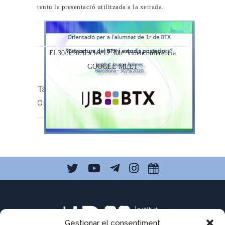
teniu la
presentació utilitzada
a la xerrada.
El 30/9/2020 a les 12.30h:
Videoconferència
GOOGLE MEET
Tags:
BatxiBac
,
Batxillerat
,
BTX
,
FP
,
Orientació
,
PAU
,
Tutoria
,
Universitat
Gestionar el consentiment