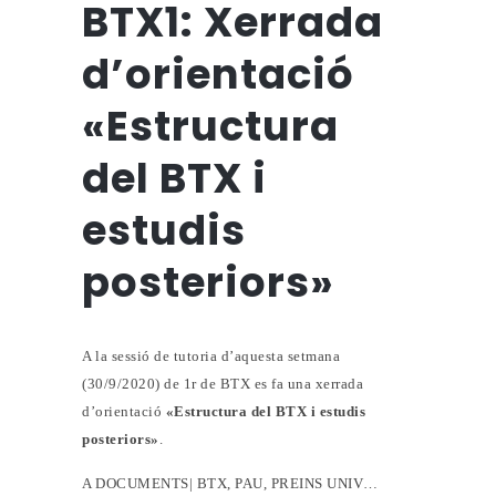
BTX1: Xerrada
d’orientació
«Estructura
del BTX i
estudis
posteriors»
A la sessió de tutoria d’aquesta setmana
(30/9/2020) de 1r de BTX es fa una xerrada
d’orientació
«Estructura del BTX i estudis
posteriors»
.
A DOCUMENTS| BTX, PAU, PREINS UNIV…