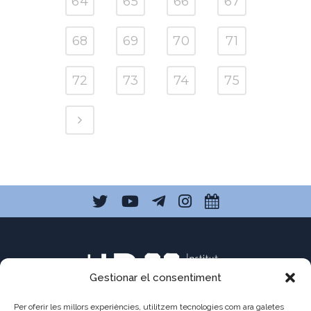
64
65
66
67
68
69
70
71
72
73
74
75
Gestionar el consentiment
Per oferir les millors experiències, utilitzem tecnologies com ara galetes