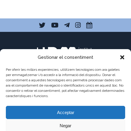
Gestionar el consentiment
Per oferir les millors experiències, utilitzem tecnologies com ara galetes
per emmagatzemar i/o accedir a la informació del dispositiu. Donar el
consentiment a aquestes tecnologies ens permetrà processar dades com
ara el comportament de navegació o identificadors únics en aquest lloc. No
C/ Pau Claris 121
consentir o retirar el consentiment, pot afectar negativament determinades
08009 Barcelona
característiques i funcions.
a8013111@xtec.cat
Acceptar
93 487 03 01
Negar