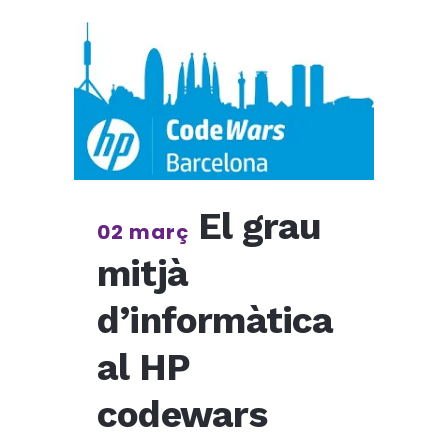
El grau
02 març
mitjà
d’informàtica
al HP
codewars