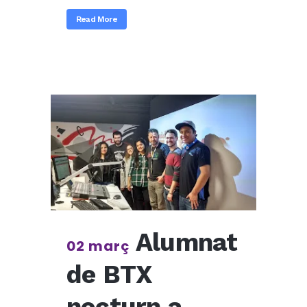
Read More
Alumnat
02 març
de BTX
nocturn a