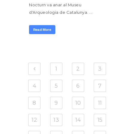
Nocturn va anar al Museu
d'Arqueologia de Catalunya. ...
Read More
1
2
3
4
5
6
7
8
9
10
11
12
13
14
15