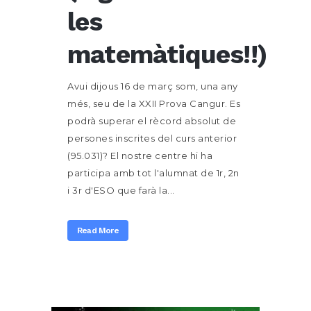
les
matemàtiques!!)
Avui dijous 16 de març som, una any
més, seu de la XXII Prova Cangur. Es
podrà superar el rècord absolut de
persones inscrites del curs anterior
(95.031)? El nostre centre hi ha
participa amb tot l'alumnat de 1r, 2n
i 3r d'ESO que farà la...
Read More