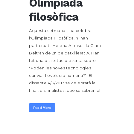
Olimpíada
filosòfica
Aquesta setmana s'ha celebrat
l'Olimpíada Filosòfica, hi han
participat l'Helena Alonso i la Clara
Beltran de 2n de batxillerat A. Han
fet una dissertació escrita sobre
"Poden les noves tecnologies
canviar l'evolució humana?" El
dissabte 4/3/2017 se celebrarà la
final, els finalistes, que se sabran el...
Read More