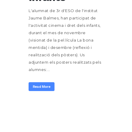
L'alumnat de 3r d'ESO de l'institut
Jaume Balmes, han participat de
l'activitat cinema i dret dels infants,
durant el mes de novembre
(visionat de la pel.lícula La bona
mentida) i desembre (reflexió i
realització dels pòsters). Us
adjuntem els posters realitzats pels
alumnes:...
Read More