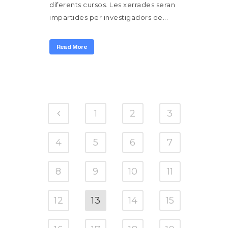
diferents cursos. Les xerrades seran
impartides per investigadors de...
Read More
1
2
3
4
5
6
7
8
9
10
11
12
13
14
15