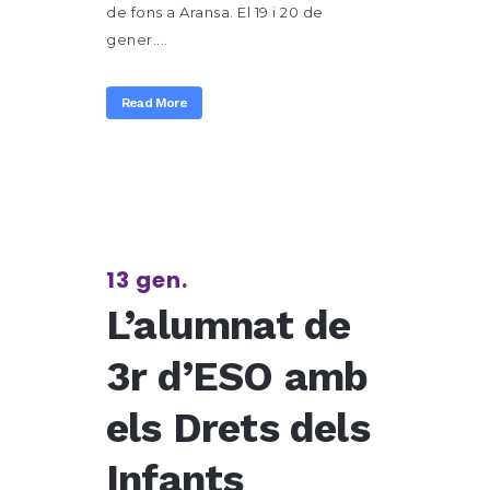
de fons a Aransa. El 19 i 20 de
gener....
Read More
13 gen.
L’alumnat de
3r d’ESO amb
els Drets dels
Infants