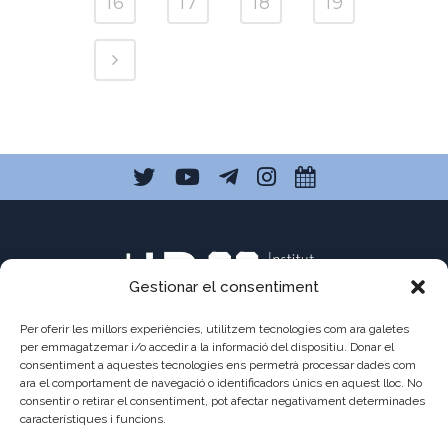
16
17
18
19
Gestionar el consentiment
Per oferir les millors experiències, utilitzem tecnologies com ara galetes
per emmagatzemar i/o accedir a la informació del dispositiu. Donar el
consentiment a aquestes tecnologies ens permetrà processar dades com
C/ Pau Claris 121
ara el comportament de navegació o identificadors únics en aquest lloc. No
consentir o retirar el consentiment, pot afectar negativament determinades
08009 Barcelona
característiques i funcions.