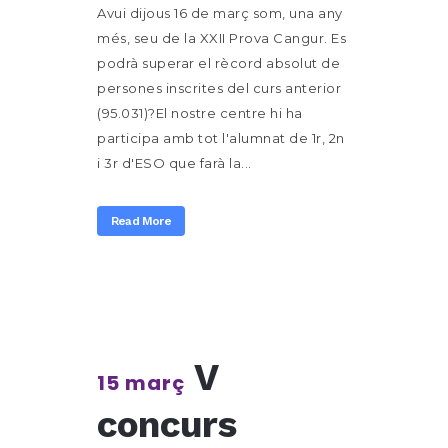
Avui dijous 16 de març som, una any
més, seu de la XXII Prova Cangur. Es
podrà superar el rècord absolut de
persones inscrites del curs anterior
(95.031)?El nostre centre hi ha
participa amb tot l'alumnat de 1r, 2n
i 3r d'ESO que farà la...
Read More
V
15 març
concurs