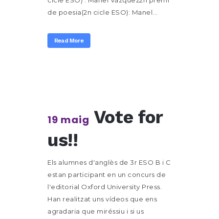
cicle ESO) : Manel Vázquez2n premi
de poesia(2n cicle ESO): Manel...
Read More
Vote for
19 maig
us!!
Els alumnes d'anglès de 3r ESO B i C
estan participant en un concurs de
l'editorial Oxford University Press.
Han realitzat uns vídeos que ens
agradaria que miréssiu i si us