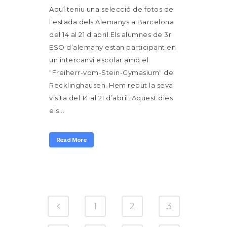
Aquí teniu una selecció de fotos de
l'estada dels Alemanys a Barcelona
del 14 al 21 d'abril.Els alumnes de 3r
ESO d’alemany estan participant en
un intercanvi escolar amb el
“Freiherr-vom-Stein-Gymasium“ de
Recklinghausen. Hem rebut la seva
visita del 14 al 21 d’abril. Aquest dies
els...
Read More
1
2
3