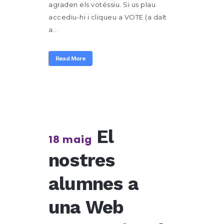
agraden els votéssiu. Si us plau
accediu-hi i cliqueu a VOTE (a dalt
a...
Read More
El
18 maig
nostres
alumnes a
una Web