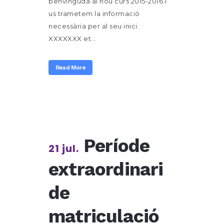
benvinguda al nou curs 2015-2016 i
us trametem la informació
necessària per al seu inici.
XXXXXXX et...
Read More
Període
21 jul.
extraordinari
de
matriculació