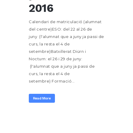
2016
Calendari de matriculació (alumnat
del centre)ESO: del 22 al 26 de
juny (l'alumnat que a juny ja passi de
curs, la resta el 4 de
setembre)Batxillerat Diürn i
Nocturn: el 26 i 29 de juny:
(l'alumnat que a juny ja passi de
curs, la resta el 4 de
setembre) Formació...
Read More