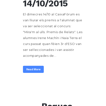
14/10/2015
El dimecres 14/10 al CaixaFòrum es
van lliurar els premis a l'alumnat que
va ser seleccionat al concurs:
"Mira'm al ulls. Premis de Relats". Les
alumnes Irene Machín i Naia Terra el
curs passat quan féien 3r d'ESO van
ser sel·leccionades i van assistir
acompanyades de...
Read More