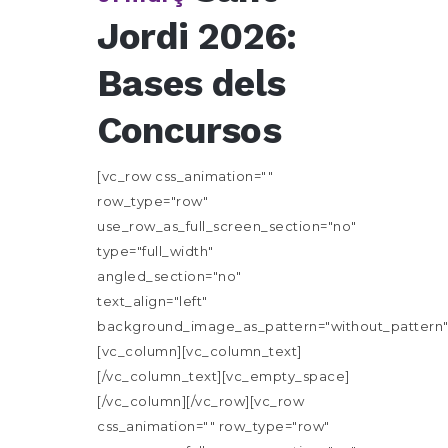
Jordi 2026:
Bases dels
Concursos
[vc_row css_animation=""
row_type="row"
use_row_as_full_screen_section="no"
type="full_width"
angled_section="no"
text_align="left"
background_image_as_pattern="without_pattern"
[vc_column][vc_column_text]
[/vc_column_text][vc_empty_space]
[/vc_column][/vc_row][vc_row
css_animation="" row_type="row"