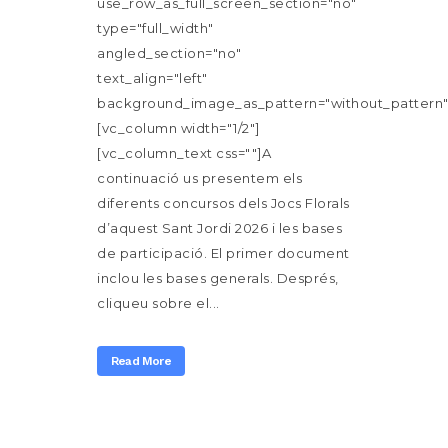
use_row_as_full_screen_section="no"
type="full_width"
angled_section="no"
text_align="left"
background_image_as_pattern="without_pattern"
[vc_column width="1/2"]
[vc_column_text css=""]A
continuació us presentem els
diferents concursos dels Jocs Florals
d’aquest Sant Jordi 2026 i les bases
de participació. El primer document
inclou les bases generals. Després,
cliqueu sobre el...
Read More