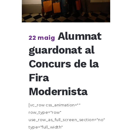
Alumnat
22 maig
guardonat al
Concurs de la
Fira
Modernista
[vc_row css_animation=""
row_type="row"
use_row_as_full_screen_section="no"
type="full_width"