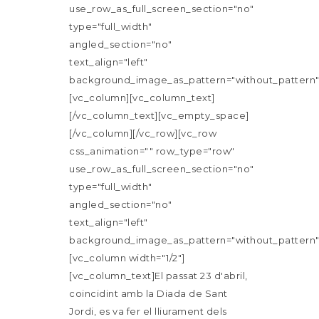
use_row_as_full_screen_section="no"
type="full_width"
angled_section="no"
text_align="left"
background_image_as_pattern="without_pattern"
[vc_column][vc_column_text]
[/vc_column_text][vc_empty_space]
[/vc_column][/vc_row][vc_row
css_animation="" row_type="row"
use_row_as_full_screen_section="no"
type="full_width"
angled_section="no"
text_align="left"
background_image_as_pattern="without_pattern"
[vc_column width="1/2"]
[vc_column_text]El passat 23 d'abril,
coincidint amb la Diada de Sant
Jordi, es va fer el lliurament dels