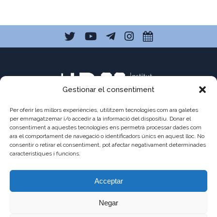
Gestionar el consentiment
Per oferir les millors experiències, utilitzem tecnologies com ara galetes
per emmagatzemar i/o accedir a la informació del dispositiu. Donar el
consentiment a aquestes tecnologies ens permetrà processar dades com
ara el comportament de navegació o identificadors únics en aquest lloc. No
C/ Pau Claris 121
consentir o retirar el consentiment, pot afectar negativament determinades
08009 Barcelona
característiques i funcions.
a8013111@xtec.cat
Acceptar
93 487 03 01
Negar