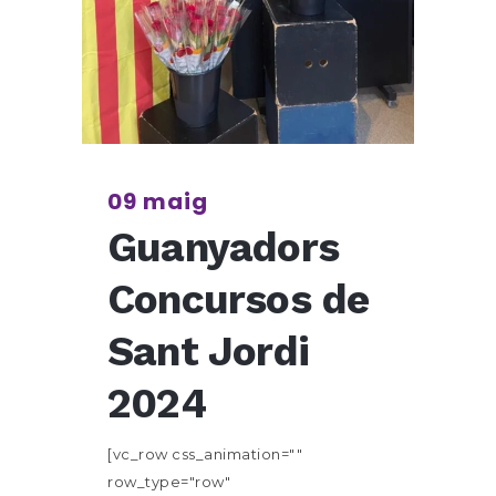
09 maig
Guanyadors
Concursos de
Sant Jordi
2024
[vc_row css_animation=""
row_type="row"