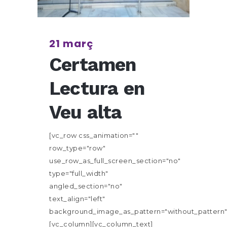
21 març
Certamen
Lectura en
Veu alta
[vc_row css_animation=""
row_type="row"
use_row_as_full_screen_section="no"
type="full_width"
angled_section="no"
text_align="left"
background_image_as_pattern="without_pattern"
[vc_column][vc_column_text]