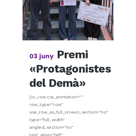
Premi
03 juny
«Protagonistes
del Demà»
[vc_row css_animation=""
row_type="row"
use_row_as_full_screen_section="no"
type="full_width"
angled_section="no"
text_align="left"