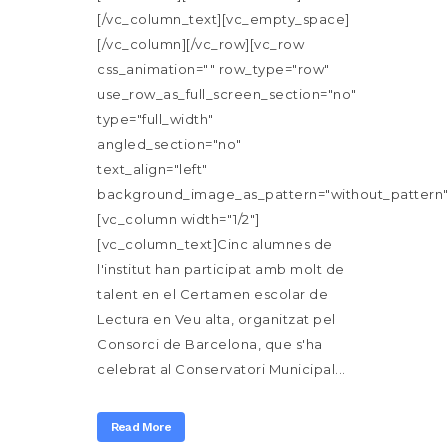
[/vc_column_text][vc_empty_space]
[/vc_column][/vc_row][vc_row
css_animation="" row_type="row"
use_row_as_full_screen_section="no"
type="full_width"
angled_section="no"
text_align="left"
background_image_as_pattern="without_pattern"
[vc_column width="1/2"]
[vc_column_text]Cinc alumnes de
l'institut han participat amb molt de
talent en el Certamen escolar de
Lectura en Veu alta, organitzat pel
Consorci de Barcelona, que s'ha
celebrat al Conservatori Municipal...
Read More