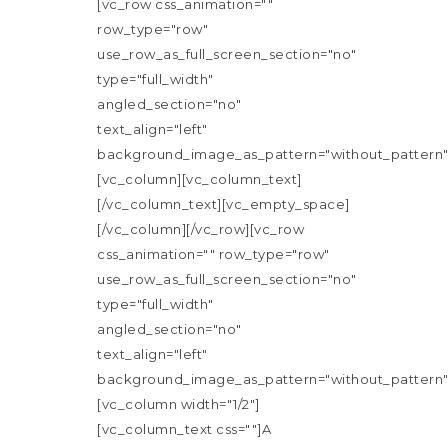
[vc_row css_animation=""
row_type="row"
use_row_as_full_screen_section="no"
type="full_width"
angled_section="no"
text_align="left"
background_image_as_pattern="without_pattern"
[vc_column][vc_column_text]
[/vc_column_text][vc_empty_space]
[/vc_column][/vc_row][vc_row
css_animation="" row_type="row"
use_row_as_full_screen_section="no"
type="full_width"
angled_section="no"
text_align="left"
background_image_as_pattern="without_pattern"
[vc_column width="1/2"]
[vc_column_text css=""]A