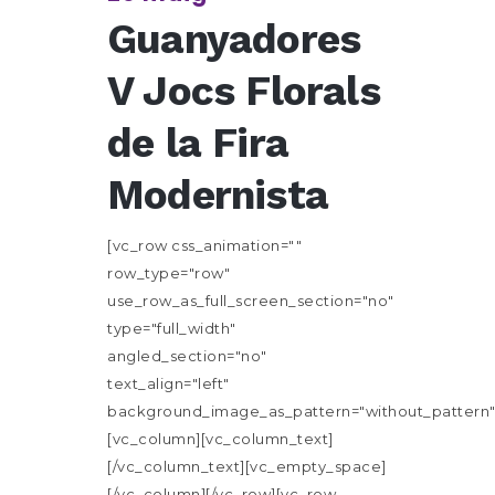
Guanyadores
V Jocs Florals
de la Fira
Modernista
[vc_row css_animation=""
row_type="row"
use_row_as_full_screen_section="no"
type="full_width"
angled_section="no"
text_align="left"
background_image_as_pattern="without_pattern"
[vc_column][vc_column_text]
[/vc_column_text][vc_empty_space]
[/vc_column][/vc_row][vc_row