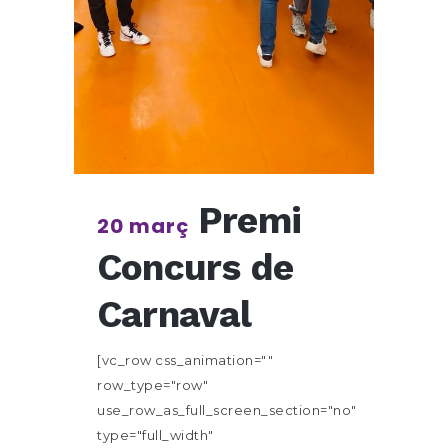
Premi
20 març
Concurs de
Carnaval
[vc_row css_animation=""
row_type="row"
use_row_as_full_screen_section="no"
type="full_width"