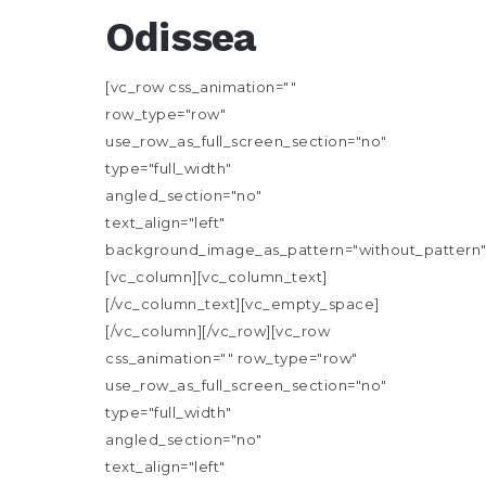
Odissea
[vc_row css_animation=""
row_type="row"
use_row_as_full_screen_section="no"
type="full_width"
angled_section="no"
text_align="left"
background_image_as_pattern="without_pattern"
[vc_column][vc_column_text]
[/vc_column_text][vc_empty_space]
[/vc_column][/vc_row][vc_row
css_animation="" row_type="row"
use_row_as_full_screen_section="no"
type="full_width"
angled_section="no"
text_align="left"