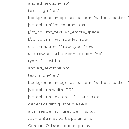
angled_section="no"
text_align="left"
background_image_as_pattern="without_pattern"
[vc_column][vc_column_text]
[/vc_column_text][vc_empty_space]
[/vc_column][/vc_row][vc_row
css_animation="" row_type="row"
use_row_as_full_screen_section="no"
type="full_width"
angled_section="no"
text_align="left"
background_image_as_pattern="without_pattern"
[vc_column width="1/2"]
[vc_column_text css=""]Dilluns 19 de
gener i durant quatre dies els
alumnes de llatí i grec de l’institut
Jaume Balmes participaran en el
Concurs Odissea, que enguany