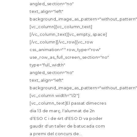
angled_section="no"
text_align="left"
background_image_as_pattern="without_pattern"
[vc_column][vc_column_text]
[/vc_column_text][vc_empty_space]
[/vc_column][/vc_row][vc_row
css_animation="" row_type="row"
use_row_as_full_screen_section="no"
type="full_width"
angled_section="no"
text_align="left"
background_image_as_pattern="without_pattern"
[vc_column width="1/2"]
[vc_column_text]El passat dimecres
dia 13 de març, l'alumnat de 2n
d'ESO C i de 4rt d'ESO D va poder
gaudir d'un taller de batucada com
a premi del concurs de...