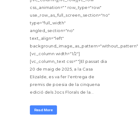
css_animation="" row_type="row"
use_row_as_full_screen_section="no"
type="full_width"
angled_section="no"
text_align="left"
background_image_as_pattern="without_pattern"
[vc_column width="1/2"]
[vc_column_text css=""]El passat dia
20 de maig de 2025, a la Casa
Elizalde, es va fer l'entrega de
premis de poesia de la cinquena
edició dels Jocs Florals de la...
Read More