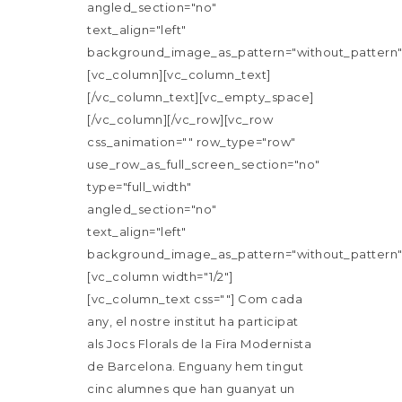
angled_section="no"
text_align="left"
background_image_as_pattern="without_pattern"
[vc_column][vc_column_text]
[/vc_column_text][vc_empty_space]
[/vc_column][/vc_row][vc_row
css_animation="" row_type="row"
use_row_as_full_screen_section="no"
type="full_width"
angled_section="no"
text_align="left"
background_image_as_pattern="without_pattern"
[vc_column width="1/2"]
[vc_column_text css=""] Com cada
any, el nostre institut ha participat
als Jocs Florals de la Fira Modernista
de Barcelona. Enguany hem tingut
cinc alumnes que han guanyat un