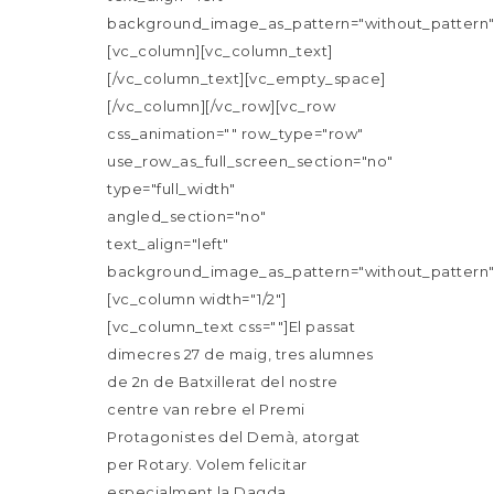
background_image_as_pattern="without_pattern"
[vc_column][vc_column_text]
[/vc_column_text][vc_empty_space]
[/vc_column][/vc_row][vc_row
css_animation="" row_type="row"
use_row_as_full_screen_section="no"
type="full_width"
angled_section="no"
text_align="left"
background_image_as_pattern="without_pattern"
[vc_column width="1/2"]
[vc_column_text css=""]El passat
dimecres 27 de maig, tres alumnes
de 2n de Batxillerat del nostre
centre van rebre el Premi
Protagonistes del Demà, atorgat
per Rotary. Volem felicitar
especialment la Dagda...