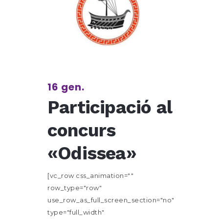
16 gen.
Participació al
concurs
«Odissea»
[vc_row css_animation=""
row_type="row"
use_row_as_full_screen_section="no"
type="full_width"