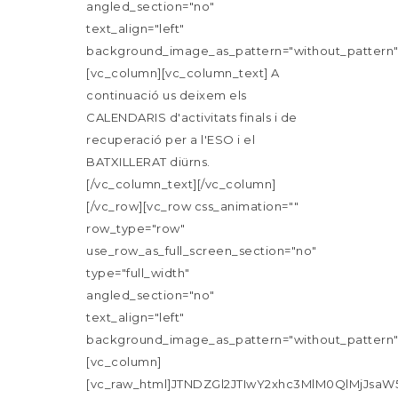
angled_section="no"
text_align="left"
background_image_as_pattern="without_pattern"
[vc_column][vc_column_text] A
continuació us deixem els
CALENDARIS d'activitats finals i de
recuperació per a l'ESO i el
BATXILLERAT diürns.
[/vc_column_text][/vc_column]
[/vc_row][vc_row css_animation=""
row_type="row"
use_row_as_full_screen_section="no"
type="full_width"
angled_section="no"
text_align="left"
background_image_as_pattern="without_pattern"
[vc_column]
[vc_raw_html]JTNDZGl2JTIwY2xhc3MlM0QlMjJ