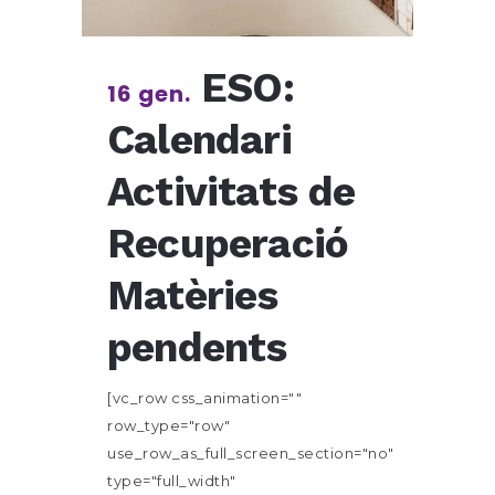
ESO:
16 gen.
Calendari
Activitats de
Recuperació
Matèries
pendents
[vc_row css_animation=""
row_type="row"
use_row_as_full_screen_section="no"
type="full_width"