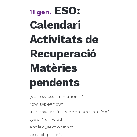
ESO:
11 gen.
Calendari
Activitats de
Recuperació
Matèries
pendents
[vc_row css_animation=""
row_type="row"
use_row_as_full_screen_section="no"
type="full_width"
angled_section="no"
text_align="left"