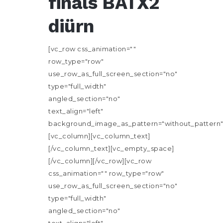
finals BATX2
diürn
[vc_row css_animation=""
row_type="row"
use_row_as_full_screen_section="no"
type="full_width"
angled_section="no"
text_align="left"
background_image_as_pattern="without_pattern"
[vc_column][vc_column_text]
[/vc_column_text][vc_empty_space]
[/vc_column][/vc_row][vc_row
css_animation="" row_type="row"
use_row_as_full_screen_section="no"
type="full_width"
angled_section="no"
text_align="left"