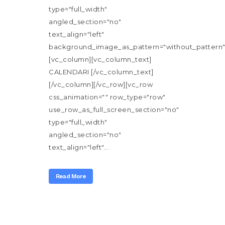
type="full_width"
angled_section="no"
text_align="left"
background_image_as_pattern="without_pattern"
[vc_column][vc_column_text]
CALENDARI [/vc_column_text]
[/vc_column][/vc_row][vc_row
css_animation="" row_type="row"
use_row_as_full_screen_section="no"
type="full_width"
angled_section="no"
text_align="left"...
Read More