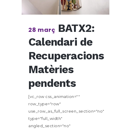
BATX2:
28 març
Calendari de
Recuperacions
Matèries
pendents
[vc_row css_animation=""
row_type="row"
use_row_as_full_screen_section="no"
type="full_width"
angled_section="no"