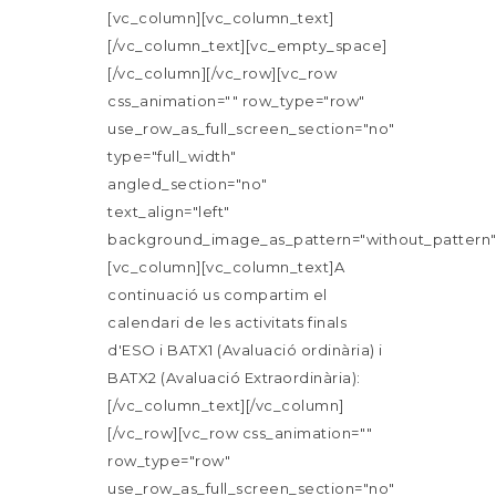
[vc_column][vc_column_text]
[/vc_column_text][vc_empty_space]
[/vc_column][/vc_row][vc_row
css_animation="" row_type="row"
use_row_as_full_screen_section="no"
type="full_width"
angled_section="no"
text_align="left"
background_image_as_pattern="without_pattern"
[vc_column][vc_column_text]A
continuació us compartim el
calendari de les activitats finals
d'ESO i BATX1 (Avaluació ordinària) i
BATX2 (Avaluació Extraordinària):
[/vc_column_text][/vc_column]
[/vc_row][vc_row css_animation=""
row_type="row"
use_row_as_full_screen_section="no"