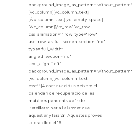
background_image_as_pattern="without_pattern"
[vc_column][vc_column_text]
[/vc_column_text][vc_empty_space]
[/vc_column][/vc_row][vc_row
css_animation="" row_type="row"
use_row_as_full_screen_section="no"
type="full_width"
angled_section="no"
text_align="left"
background_image_as_pattern="without_pattern"
[vc_column][vc_column_text
css=""]A continuació us deixem el
calendari de recuperació de les
matèries pendents de 1r de
Batxillerat per a l'alumnat que
aquest any farà 2n. Aquestes proves
tindran lloc el 18...