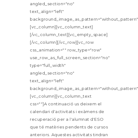
angled_section="no"
text_align="left"
background_image_as_pattern="without_pattern"
[vc_column][vc_column_text]
[/vc_column_text][vc_empty_space]
[/vc_column][/vc_row][vc_row
css_animation="" row_type="row"
use_row_as_full_screen_section="no"
type="full_width"
angled_section="no"
text_align="left"
background_image_as_pattern="without_pattern"
[vc_column][vc_column_text
css=""]A continuació us deixem el
calendari d'activitats i exàmens de
recuperació per a l'alumnat d'ESO
que té matèries pendents de cursos
anteriors. Aquestes activitats tindran