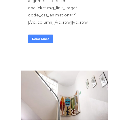
alignment="center"
onclick="img_link_large"
qode_css_animation=""]
[/vc_column][/vc_row][vc_row...
Read More