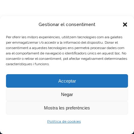
Gestionar el consentiment
1
2
Per oferir les millors experiències, utilitzem tecnologies com ara galetes
per emmagatzemar i/o accedir a la informació del dispositiu. Donar el
consentiment a aquestes tecnologies ens permetrà processar dades com
ara el comportament de navegació o identificadors únics en aquest lloc. No
consentir o retirar el consentiment, pot afectar negativament determinades
característiques i funcions.
Acceptar
Negar
Mostra les preferències
Política de cookies
C/ Pau Claris 121
08009 Barcelona