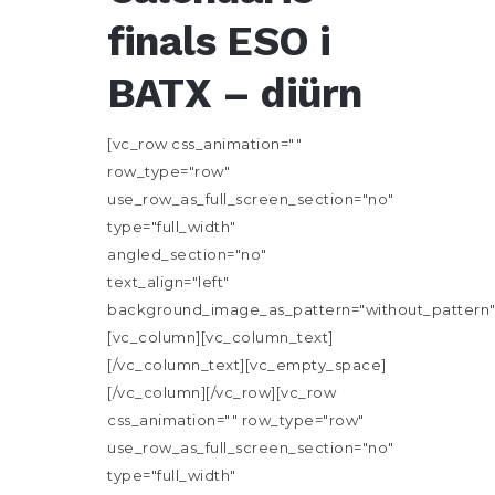
finals ESO i
BATX – diürn
[vc_row css_animation=""
row_type="row"
use_row_as_full_screen_section="no"
type="full_width"
angled_section="no"
text_align="left"
background_image_as_pattern="without_pattern"
[vc_column][vc_column_text]
[/vc_column_text][vc_empty_space]
[/vc_column][/vc_row][vc_row
css_animation="" row_type="row"
use_row_as_full_screen_section="no"
type="full_width"