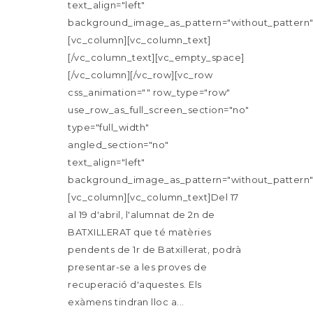
text_align="left"
background_image_as_pattern="without_pattern"
[vc_column][vc_column_text]
[/vc_column_text][vc_empty_space]
[/vc_column][/vc_row][vc_row
css_animation="" row_type="row"
use_row_as_full_screen_section="no"
type="full_width"
angled_section="no"
text_align="left"
background_image_as_pattern="without_pattern"
[vc_column][vc_column_text]Del 17
al 19 d'abril, l'alumnat de 2n de
BATXILLERAT que té matèries
pendents de 1r de Batxillerat, podrà
presentar-se a les proves de
recuperació d'aquestes. Els
exàmens tindran lloc a...