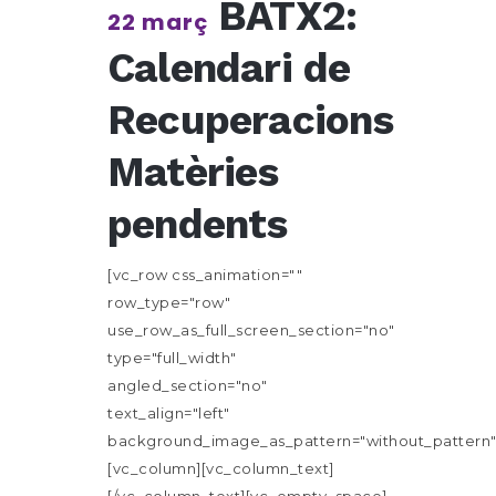
BATX2:
22 març
Calendari de
Recuperacions
Matèries
pendents
[vc_row css_animation=""
row_type="row"
use_row_as_full_screen_section="no"
type="full_width"
angled_section="no"
text_align="left"
background_image_as_pattern="without_pattern"
[vc_column][vc_column_text]
[/vc_column_text][vc_empty_space]