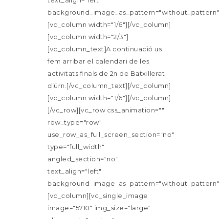
background_image_as_pattern="without_pattern"
[vc_column width="1/6"][/vc_column]
[vc_column width="2/3"]
[vc_column_text]A continuació us
fem arribar el calendari de les
activitats finals de 2n de Batxillerat
diürn.[/vc_column_text][/vc_column]
[vc_column width="1/6"][/vc_column]
[/vc_row][vc_row css_animation=""
row_type="row"
use_row_as_full_screen_section="no"
type="full_width"
angled_section="no"
text_align="left"
background_image_as_pattern="without_pattern"
[vc_column][vc_single_image
image="5710" img_size="large"