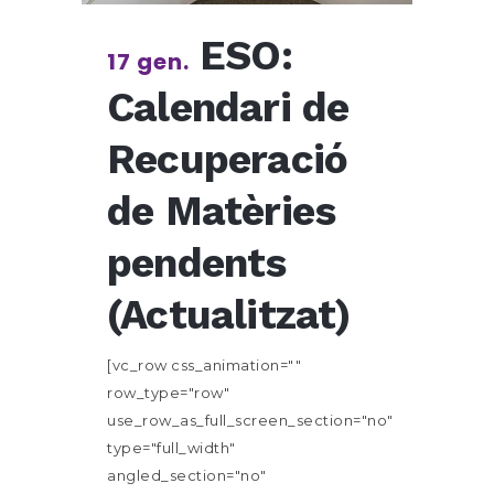
ESO:
17 gen.
Calendari de
Recuperació
de Matèries
pendents
(Actualitzat)
[vc_row css_animation=""
row_type="row"
use_row_as_full_screen_section="no"
type="full_width"
angled_section="no"