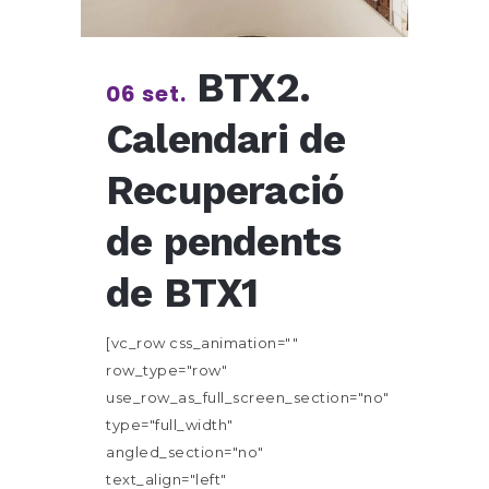
BTX2.
06 set.
Calendari de
Recuperació
de pendents
de BTX1
[vc_row css_animation=""
row_type="row"
use_row_as_full_screen_section="no"
type="full_width"
angled_section="no"
text_align="left"