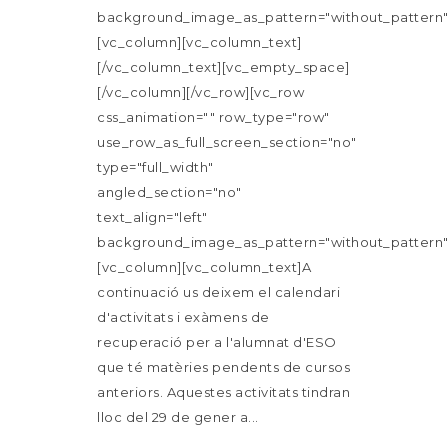
background_image_as_pattern="without_pattern"
[vc_column][vc_column_text]
[/vc_column_text][vc_empty_space]
[/vc_column][/vc_row][vc_row
css_animation="" row_type="row"
use_row_as_full_screen_section="no"
type="full_width"
angled_section="no"
text_align="left"
background_image_as_pattern="without_pattern"
[vc_column][vc_column_text]A
continuació us deixem el calendari
d'activitats i exàmens de
recuperació per a l'alumnat d'ESO
que té matèries pendents de cursos
anteriors. Aquestes activitats tindran
lloc del 29 de gener a...