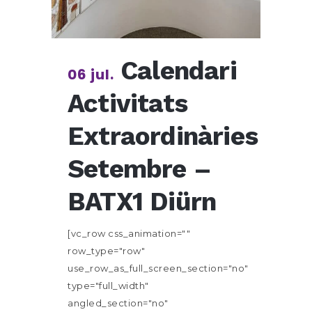
Calendari
06 jul.
Activitats
Extraordinàries
Setembre –
BATX1 Diürn
[vc_row css_animation=""
row_type="row"
use_row_as_full_screen_section="no"
type="full_width"
angled_section="no"