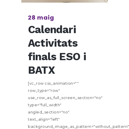
28 maig
Calendari
Activitats
finals ESO i
BATX
[vc_row css_animation=""
row_type="row"
use_row_as_full_screen_section="no"
type="full_width"
angled_section="no"
text_align="left"
background_image_as_pattern="without_pattern"