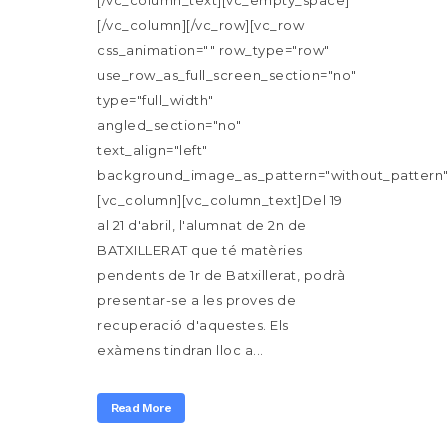
[/vc_column][/vc_row][vc_row
css_animation="" row_type="row"
use_row_as_full_screen_section="no"
type="full_width"
angled_section="no"
text_align="left"
background_image_as_pattern="without_pattern"
[vc_column][vc_column_text]Del 19
al 21 d'abril, l'alumnat de 2n de
BATXILLERAT que té matèries
pendents de 1r de Batxillerat, podrà
presentar-se a les proves de
recuperació d'aquestes. Els
exàmens tindran lloc a...
Read More