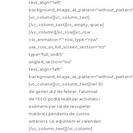
text_align="left"
background_image_as_pattern="without_pattern"
[vc_column][vc_column_text]
[/vc_column_text][vc_empty_space]
[/vc_column][/vc_row][vc_row
css_animation="" row_type="row"
use_row_as_full_screen_section="no"
type="full_width"
angled_section="no"
text_align="left"
background_image_as_pattern="without_pattern"
[vc_column][vc_column_text]Del 30
de gener al 2 de febrer, l'alumnat
de l'ESO podrà realitzar activitats i
exàmens per tal de recuperar
matèries pendents de cursos
anteriors. Us adjuntem el calendari:
[/vc_column_text][/vc_column]