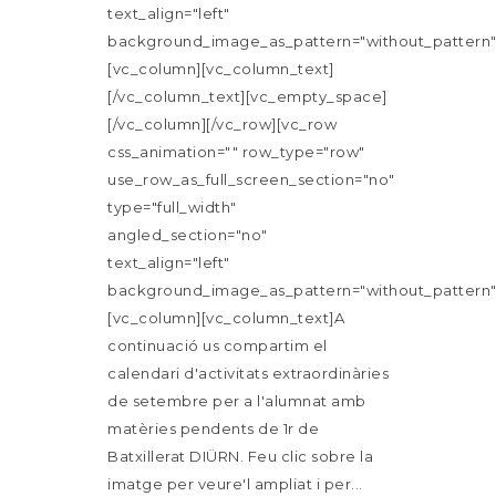
text_align="left"
background_image_as_pattern="without_pattern"
[vc_column][vc_column_text]
[/vc_column_text][vc_empty_space]
[/vc_column][/vc_row][vc_row
css_animation="" row_type="row"
use_row_as_full_screen_section="no"
type="full_width"
angled_section="no"
text_align="left"
background_image_as_pattern="without_pattern"
[vc_column][vc_column_text]A
continuació us compartim el
calendari d'activitats extraordinàries
de setembre per a l'alumnat amb
matèries pendents de 1r de
Batxillerat DIÜRN. Feu clic sobre la
imatge per veure'l ampliat i per...