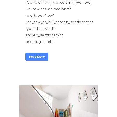
[/vc_raw_html][/vc_column][/vc_row]
[vc_row css_animation=""
row_type="row"
use_row_as_full_screen_section="no"
type="full_width"
angled_section="no"
text_align="left"...
Read More