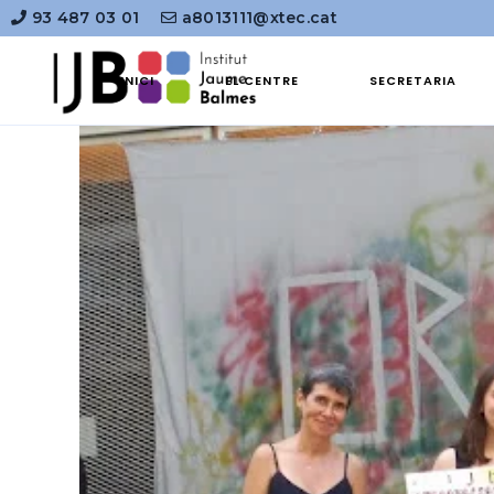
93 487 03 01
a8013111@xtec.cat
INICI
EL CENTRE
SECRETARIA