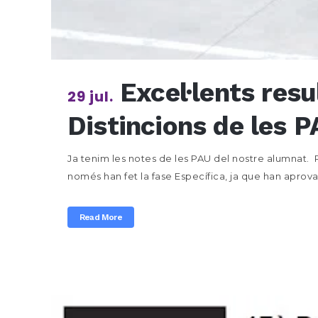
Excel·lents resu
29 jul.
Distincions de les 
Ja tenim les notes de les PAU del nostre alumnat. R
només han fet la fase Específica, ja que han aprovar 
Read More