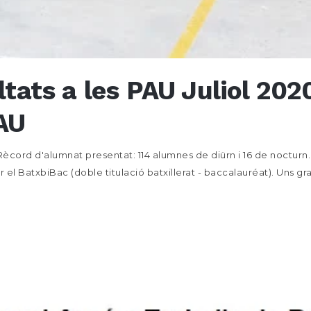
ltats a les PAU Juliol 2020
PAU
ècord d'alumnat presentat: 114 alumnes de diürn i 16 de nocturn. 
el BatxbiBac (doble titulació batxillerat - baccalauréat). Uns gran