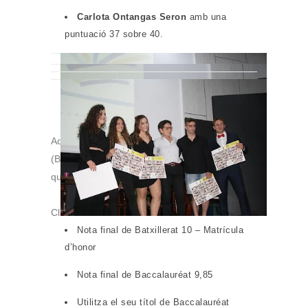
Carlota Ontangas Seron
amb una
puntuació 37 sobre 40.
Aquestes tres alumnes han fet el BatxiBac
(Batxillerat + Baccalauréat). amb unes
qualificacions magnífiques:
Claudia Fleta:
Nota final de Batxillerat 10 – Matrícula
d’honor
Nota final de Baccalauréat 9,85
Utilitza el seu títol de Baccalauréat