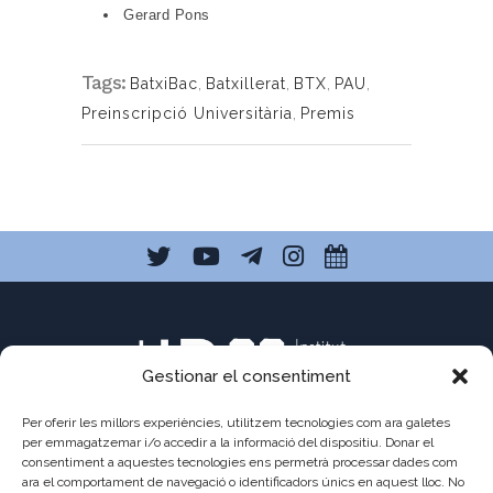
Gerard Pons
Tags:
BatxiBac
,
Batxillerat
,
BTX
,
PAU
,
Preinscripció Universitària
,
Premis
Gestionar el consentiment
Per oferir les millors experiències, utilitzem tecnologies com ara galetes
per emmagatzemar i/o accedir a la informació del dispositiu. Donar el
consentiment a aquestes tecnologies ens permetrà processar dades com
ara el comportament de navegació o identificadors únics en aquest lloc. No
C/ Pau Claris 121