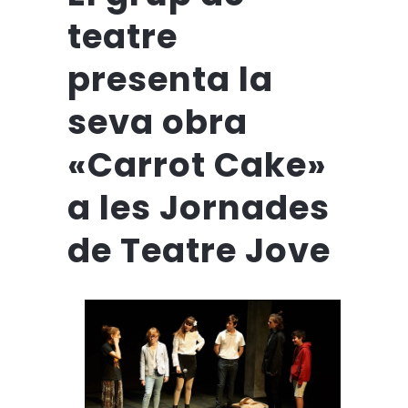
teatre
presenta la
seva obra
«Carrot Cake»
a les Jornades
de Teatre Jove
Els premis d’aquest curs són per:
Premi especial del