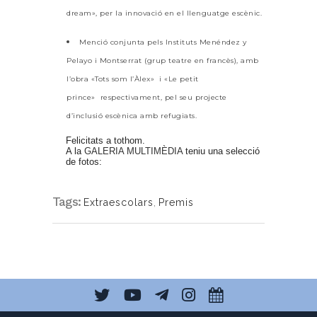
dream», per la innovació en el llenguatge escènic.
Menció conjunta pels Instituts Menéndez y
Pelayo i Montserrat (grup
teatre en francès)
, amb
l’obra «Tots som l’Àlex» i
«Le petit
prince»
respectivament, pel seu projecte
d’inclusió escènica amb refugiats.
Felicitats a tothom.
A la
GALERIA MULTIMÈDIA
teniu una selecció
de fotos:
Tags:
Extraescolars
,
Premis