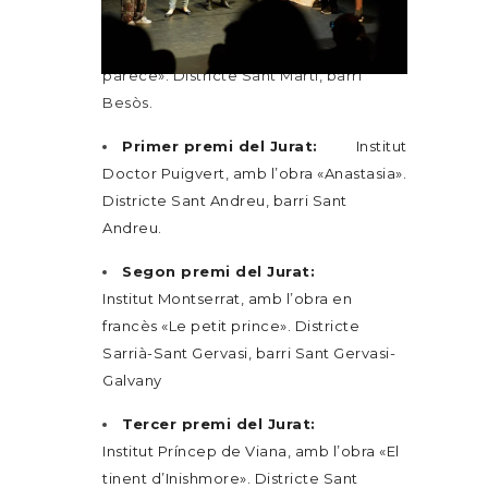
públic:
Institut Barri Besòs, amb
l’obra «Mr Hyde, no todo es lo que
parece». Districte Sant Martí, barri
Besòs.
Primer premi del Jurat:
Institut
Doctor Puigvert, amb l’obra «Anastasia».
Districte Sant Andreu, barri Sant
Andreu.
Segon premi del Jurat:
Institut Montserrat, amb l’obra en
francès «Le petit prince». Districte
Sarrià-Sant Gervasi, barri Sant Gervasi-
Galvany
Tercer premi del Jurat:
Institut Príncep de Viana, amb l’obra «El
tinent d’Inishmore». Districte Sant