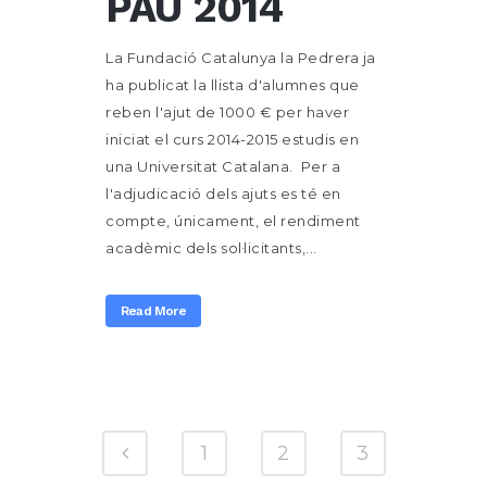
PAU 2014
La Fundació Catalunya la Pedrera ja
ha publicat la llista d'alumnes que
reben l'ajut de 1000 € per haver
iniciat el curs 2014-2015 estudis en
una Universitat Catalana. Per a
l'adjudicació dels ajuts es té en
compte, únicament, el rendiment
acadèmic dels sol·licitants,...
Read More
1
2
3