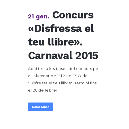
Concurs
21 gen.
«Disfressa el
teu llibre».
Carnaval 2015
Aquí teniu les bases del concurs per
a l'alumnat de 1r i 2n d'ESO de
"Disfressa el teu llibre". Termini fins
el 26 de febrer ...
Read More