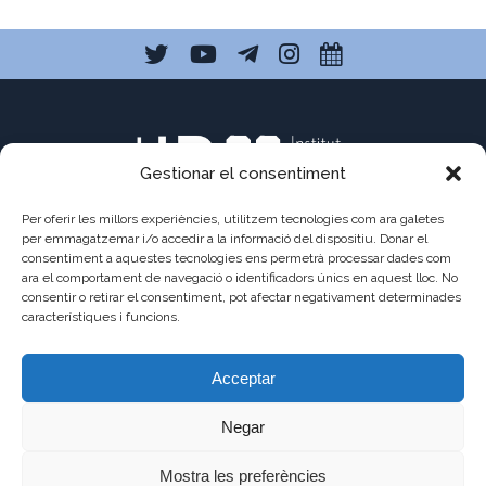
Gestionar el consentiment
Per oferir les millors experiències, utilitzem tecnologies com ara galetes
per emmagatzemar i/o accedir a la informació del dispositiu. Donar el
consentiment a aquestes tecnologies ens permetrà processar dades com
C/ Pau Claris 121
ara el comportament de navegació o identificadors únics en aquest lloc. No
consentir o retirar el consentiment, pot afectar negativament determinades
08009 Barcelona
característiques i funcions.
a8013111@xtec.cat
Acceptar
93 487 03 01
Negar
Mostra les preferències