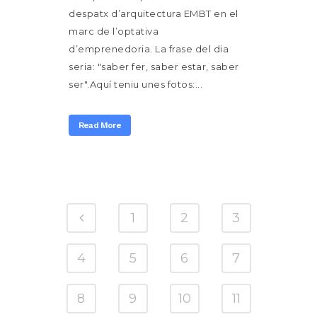
despatx d’arquitectura EMBT en el
marc de l’optativa
d’emprenedoria. La frase del dia
seria: "saber fer, saber estar, saber
ser".Aquí teniu unes fotos:...
Read More
1
2
3
4
5
6
7
8
9
10
11