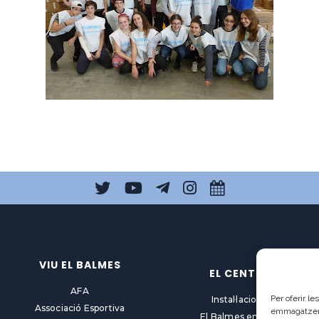
VIU EL BALMES
EL CENTRE
AFA
Per oferir l
Instal·lacions
Associació Esportiva
emmagatzemar
El Balmes en línia