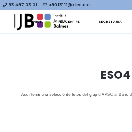
93 487 03 01
a8013111@xtec.cat
INICI
EL CENTRE
SECRETARIA
ESO4 
Aquí teniu una selecció de fotos
del grup d’APSC al Banc d’