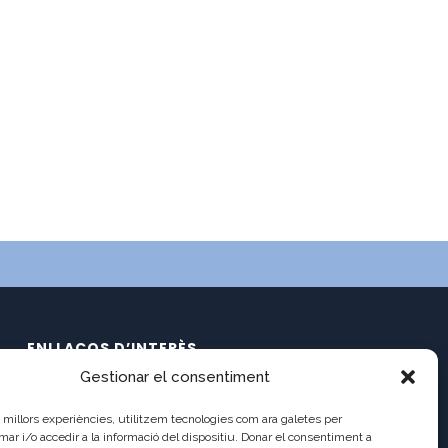
ENLLAÇOS D’INTERÈS
Gestionar el consentiment
Calendari
C/ Pau Claris 121
Documents
es millors experiències, utilitzem tecnologies com ara galetes per
08009 Barcelona
Ràdio Balmes
 i/o accedir a la informació del dispositiu. Donar el consentiment a