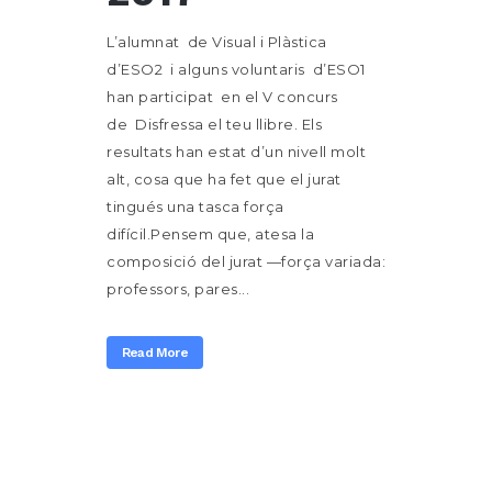
L’alumnat de Visual i Plàstica
d’ESO2 i alguns voluntaris d’ESO1
han participat en el V concurs
de Disfressa el teu llibre. Els
resultats han estat d’un nivell molt
alt, cosa que ha fet que el jurat
tingués una tasca força
difícil.Pensem que, atesa la
composició del jurat —força variada:
professors, pares...
Read More