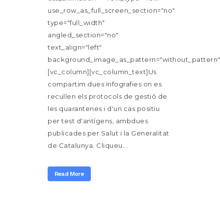
use_row_as_full_screen_section="no"
type="full_width"
angled_section="no"
text_align="left"
background_image_as_pattern="without_pattern"
[vc_column][vc_column_text]Us
compartim dues infografies on es
recullen els protocols de gestió de
les quarantenes i d'un cas positiu
per test d'antígens, ambdues
publicades per Salut i la Generalitat
de Catalunya. Cliqueu...
Read More