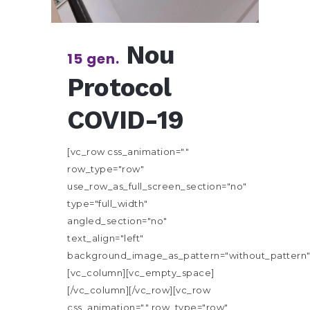
Nou
15 gen.
Protocol
COVID-19
[vc_row css_animation=""
row_type="row"
use_row_as_full_screen_section="no"
type="full_width"
angled_section="no"
text_align="left"
background_image_as_pattern="without_pattern"
[vc_column][vc_empty_space]
[/vc_column][/vc_row][vc_row
css_animation="" row_type="row"