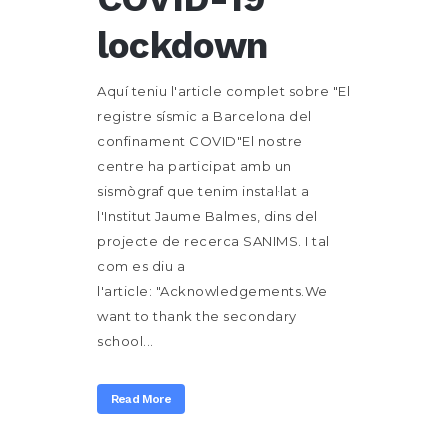
lockdown
Aquí teniu l'article complet sobre "El
registre sísmic a Barcelona del
confinament COVID"El nostre
centre ha participat amb un
sismògraf que tenim instal·lat a
l'Institut Jaume Balmes, dins del
projecte de recerca SANIMS. I tal
com es diu a
l'article: "Acknowledgements.We
want to thank the secondary
school...
Read More