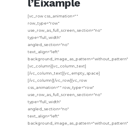
l’Eixample
[vc_row css_animation=""
row_type="row"
use_row_as_full_screen_section="no"
type="full_width"
angled_section="no"
text_align="left"
background_image_as_pattern="without_pattern"
[vc_column][vc_column_text]
[/vc_column_text][vc_empty_space]
[/vc_column][/vc_row][vc_row
css_animation="" row_type="row"
use_row_as_full_screen_section="no"
type="full_width"
angled_section="no"
text_align="left"
background_image_as_pattern="without_pattern"