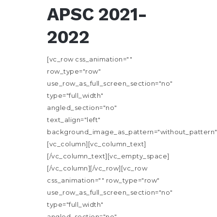
APSC 2021-
2022
[vc_row css_animation=""
row_type="row"
use_row_as_full_screen_section="no"
type="full_width"
angled_section="no"
text_align="left"
background_image_as_pattern="without_pattern"
[vc_column][vc_column_text]
[/vc_column_text][vc_empty_space]
[/vc_column][/vc_row][vc_row
css_animation="" row_type="row"
use_row_as_full_screen_section="no"
type="full_width"
angled_section="no"