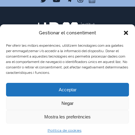
Gestionar el consentiment
Per oferir les millors experiències, utilitzem tecnologies com ara galetes
per emmagatzemar i/o accedir a la informació del dispositiu. Donar el
consentiment a aquestes tecnologies ens permetrà processar dades com
ara el comportament de navegació o identificadors únics en aquest lloc. No
C/ Pau Claris 121
consentir o retirar el consentiment, pot afectar negativament determinades
08009 Barcelona
característiques i funcions.
a8013111@xtec.cat
Acceptar
93 487 03 01
Negar
Mostra les preferències
©2021 - JAUME
AVÍS
POLÍTICA DE
POLÍTICA DE
Política de cookies
BALMES