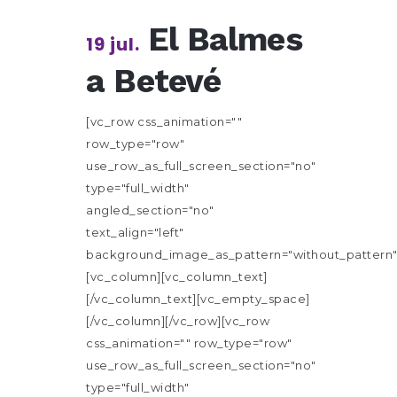
El Balmes
19 jul.
a Betevé
[vc_row css_animation=""
row_type="row"
use_row_as_full_screen_section="no"
type="full_width"
angled_section="no"
text_align="left"
background_image_as_pattern="without_pattern"
[vc_column][vc_column_text]
[/vc_column_text][vc_empty_space]
[/vc_column][/vc_row][vc_row
css_animation="" row_type="row"
use_row_as_full_screen_section="no"
type="full_width"