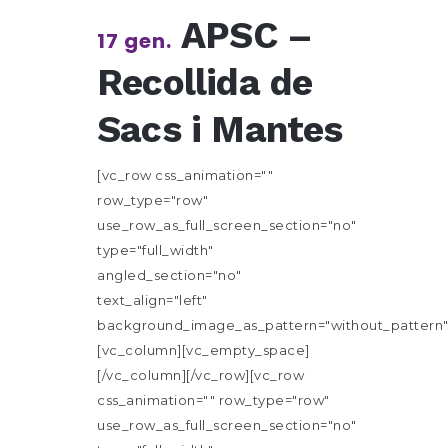
APSC –
17 gen.
Recollida de
Sacs i Mantes
[vc_row css_animation=""
row_type="row"
use_row_as_full_screen_section="no"
type="full_width"
angled_section="no"
text_align="left"
background_image_as_pattern="without_pattern"
[vc_column][vc_empty_space]
[/vc_column][/vc_row][vc_row
css_animation="" row_type="row"
use_row_as_full_screen_section="no"