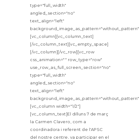
type="full_width"
angled_section="no"
text_align="left"
background_image_as_pattern="without_pattern"
[vc_column][vc_column_text]
[/vc_column_text][vc_empty_space]
[/vc_column][/vc_row][vc_row
css_animation="" row_type="row"
use_row_as_full_screen_section="no"
type="full_width"
angled_section="no"
text_align="left"
background_image_as_pattern="without_pattern"
[vc_column width="1/2"]
[vc_column_text]El dilluns 7 de març
la Carmen Clavero, com a
coordinadora i referent de l'APSC
del nostre centre, va participar en el