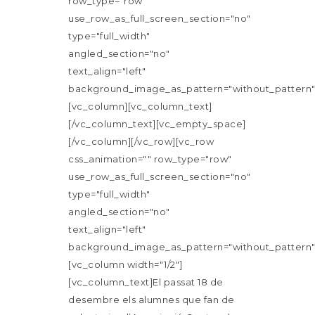
row_type="row"
use_row_as_full_screen_section="no"
type="full_width"
angled_section="no"
text_align="left"
background_image_as_pattern="without_pattern"
[vc_column][vc_column_text]
[/vc_column_text][vc_empty_space]
[/vc_column][/vc_row][vc_row
css_animation="" row_type="row"
use_row_as_full_screen_section="no"
type="full_width"
angled_section="no"
text_align="left"
background_image_as_pattern="without_pattern"
[vc_column width="1/2"]
[vc_column_text]El passat 18 de
desembre els alumnes que fan de