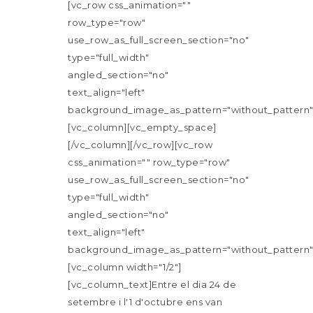
[vc_row css_animation=""
row_type="row"
use_row_as_full_screen_section="no"
type="full_width"
angled_section="no"
text_align="left"
background_image_as_pattern="without_pattern"
[vc_column][vc_empty_space]
[/vc_column][/vc_row][vc_row
css_animation="" row_type="row"
use_row_as_full_screen_section="no"
type="full_width"
angled_section="no"
text_align="left"
background_image_as_pattern="without_pattern"
[vc_column width="1/2"]
[vc_column_text]Entre el dia 24 de
setembre i l'1 d'octubre ens van