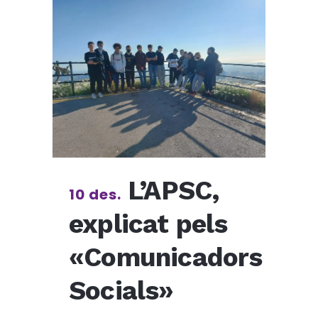
L’APSC,
10 des.
explicat pels
«Comunicadors
Socials»