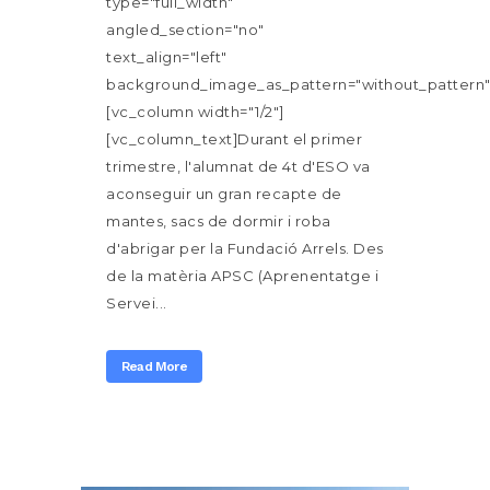
type="full_width"
angled_section="no"
text_align="left"
background_image_as_pattern="without_pattern"
[vc_column width="1/2"]
[vc_column_text]Durant el primer
trimestre, l'alumnat de 4t d'ESO va
aconseguir un gran recapte de
mantes, sacs de dormir i roba
d'abrigar per la Fundació Arrels. Des
de la matèria APSC (Aprenentatge i
Servei...
Read More