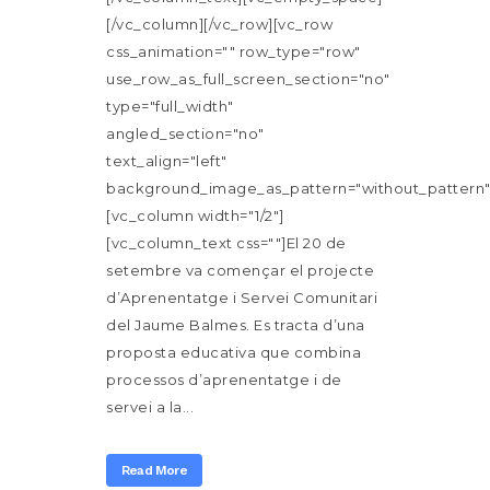
[/vc_column][/vc_row][vc_row
css_animation="" row_type="row"
use_row_as_full_screen_section="no"
type="full_width"
angled_section="no"
text_align="left"
background_image_as_pattern="without_pattern"
[vc_column width="1/2"]
[vc_column_text css=""]El 20 de
setembre va començar el projecte
d’Aprenentatge i Servei Comunitari
del Jaume Balmes. Es tracta d’una
proposta educativa que combina
processos d’aprenentatge i de
servei a la...
Read More