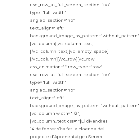
use_row_as_full_screen_section="no"
type="full_width"
angled_section="no"
text_align="left"
background_image_as_pattern="without_pattern"
[vc_column][vc_column_text]
[/vc_column_text][vc_empty_space]
[/vc_column][/vc_row][vc_row
css_animation="" row_type="row"
use_row_as_full_screen_section="no"
type="full_width"
angled_section="no"
text_align="left"
background_image_as_pattern="without_pattern"
[vc_column width="1/2"]
[vc_column_text css=""]El divendres
14 de febrer s’ha fet la cloenda del
projecte d’Aprenentatge i Servei