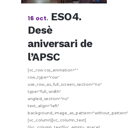
ESO4.
16 oct.
Desè
aniversari de
l’APSC
[vc_row css_animation=""
row_type="row"
use_row_as_full_screen_section="no"
type="full_width"
angled_section="no"
text_align="left"
background_image_as_pattern="without_pattern"
[vc_column][vc_column_text]
[/vc_column_text][vc_empty_space]