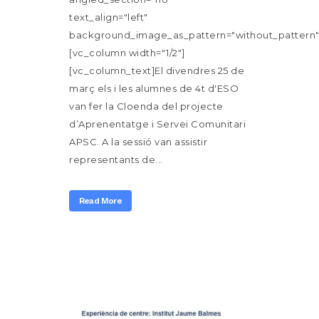
text_align="left"
background_image_as_pattern="without_pattern"
[vc_column width="1/2"]
[vc_column_text]El divendres 25 de
març els i les alumnes de 4t d'ESO
van fer la Cloenda del projecte
d’Aprenentatge i Servei Comunitari
APSC. A la sessió van assistir
representants de...
Read More