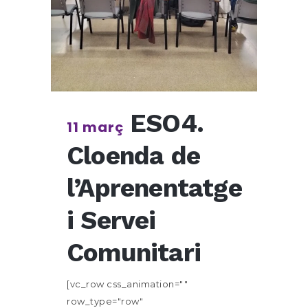
ESO4.
11 març
Cloenda de
l’Aprenentatge
i Servei
Comunitari
[vc_row css_animation=""
row_type="row"