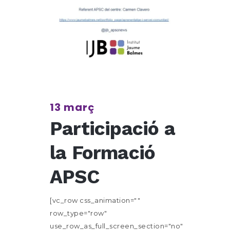
13 març
Participació a
la Formació
APSC
[vc_row css_animation=""
row_type="row"
use_row_as_full_screen_section="no"