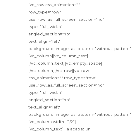
[vc_row css_animation=""
row_type="row"
use_row_as_full_screen_section="no"
type="full_width"
angled_section="no"
text_align="left"
background_image_as_pattern="without_pattern"
[vc_column][vc_column_text]
[/vc_column_text][vc_empty_space]
[/vc_column][/vc_row][vc_row
css_animation="" row_type="row"
use_row_as_full_screen_section="no"
type="full_width"
angled_section="no"
text_align="left"
background_image_as_pattern="without_pattern"
[vc_column width="1/2"]
[vc_column_text]Ha acabat un