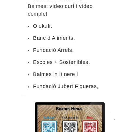
Balmes:
vídeo curt
i
vídeo
complet
Olokuti
,
Banc d’Aliments
,
Fundació Arrels
,
Escoles + Sostenibles
,
Balmes in Itinere
i
Fundació Jubert Figueras
,
Twitter:
https://twitter.com/BalmesNews
Instagram:
https://instagram.com/balmesnews/