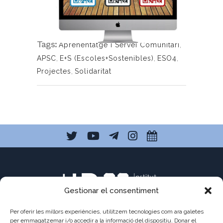
Blog:
https://balmesnews.wordpress.com/
Tags:
Aprenentatge i Servei Comunitari
,
APSC
,
E+S (Escoles+Sostenibles)
,
ESO4
,
Projectes
,
Solidaritat
Gestionar el consentiment
Per oferir les millors experiències, utilitzem tecnologies com ara galetes
per emmagatzemar i/o accedir a la informació del dispositiu. Donar el