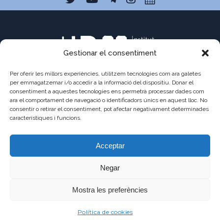
Gestionar el consentiment
Per oferir les millors experiències, utilitzem tecnologies com ara galetes
per emmagatzemar i/o accedir a la informació del dispositiu. Donar el
consentiment a aquestes tecnologies ens permetrà processar dades com
ara el comportament de navegació o identificadors únics en aquest lloc. No
C/ Pau Claris 121
consentir o retirar el consentiment, pot afectar negativament determinades
08009 Barcelona
característiques i funcions.
a8013111@xtec.cat
Acceptar
93 487 03 01
Negar
Mostra les preferències
©2021 - JAUME
AVÍS
POLÍTICA DE
POLÍTICA DE
Política de cookies
BALMES