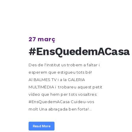
27 març
#EnsQuedemACasa
Des de l'institut us trobem a faltar i
esperem que estigueu tots bé!
Al BALMES TV i a la GALERIA
MULTIMÈDIA i trobareu aquest petit
vídeo que hem per tots vosaltres:
#EnsQuedemACasa Cuideu-vos
molt Una abraçada ben forta!...
Read More