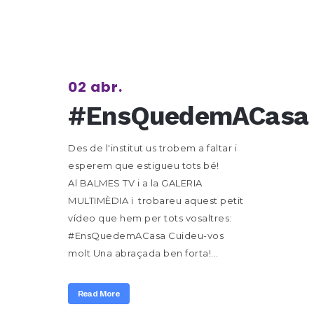
02 abr.
#EnsQuedemACasa
Des de l'institut us trobem a faltar i
esperem que estigueu tots bé!
Al BALMES TV i a la GALERIA
MULTIMÈDIA i trobareu aquest petit
vídeo que hem per tots vosaltres:
#EnsQuedemACasa Cuideu-vos
molt Una abraçada ben forta!...
Read More