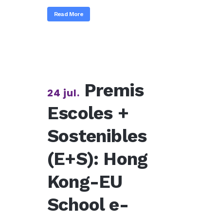
Read More
Premis
24 jul.
Escoles +
Sostenibles
(E+S): Hong
Kong-EU
School e-