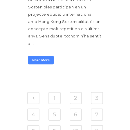
Sostenibles participen en un
projecte educatiu internacional
amb Hong Kong.Sostenibilitat és un
concepte molt repetit en els últims
anys. Sens dubte, tothom n’ha sentit
a...
Read More
1
2
3
4
5
6
7