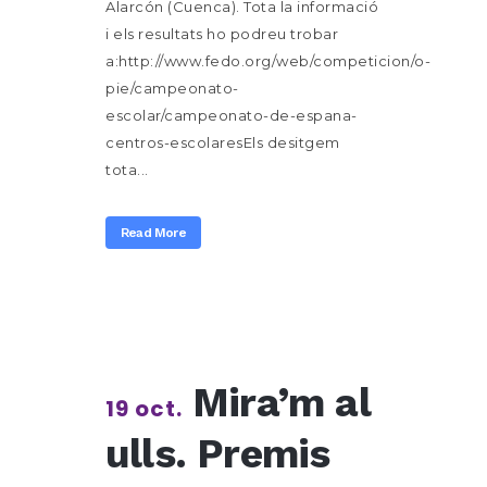
Alarcón (Cuenca). Tota la informació
i els resultats ho podreu trobar
a:http://www.fedo.org/web/competicion/o-
pie/campeonato-
escolar/campeonato-de-espana-
centros-escolaresEls desitgem
tota...
Read More
Mira’m al
19 oct.
ulls. Premis