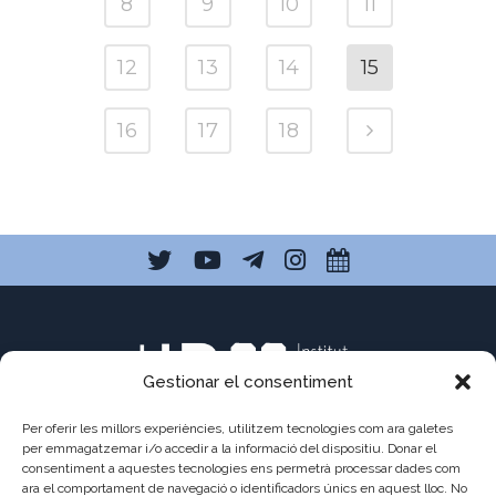
8
9
10
11
12
13
14
15
16
17
18
Gestionar el consentiment
Per oferir les millors experiències, utilitzem tecnologies com ara galetes
per emmagatzemar i/o accedir a la informació del dispositiu. Donar el
consentiment a aquestes tecnologies ens permetrà processar dades com
C/ Pau Claris 121
ara el comportament de navegació o identificadors únics en aquest lloc. No