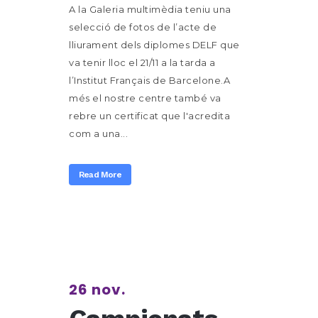
A la Galeria multimèdia teniu una
selecció de fotos de l’acte de
lliurament dels diplomes DELF que
va tenir lloc el 21/11 a la tarda a
l’Institut Français de Barcelone.A
més el nostre centre també va
rebre un certificat que l'acredita
com a una...
Read More
26 nov.