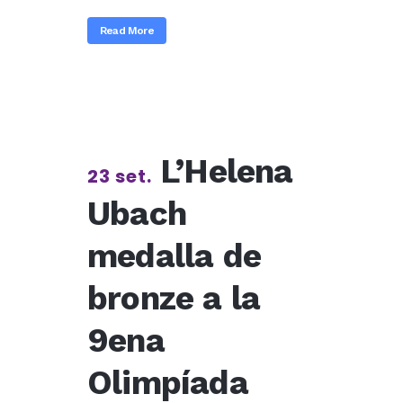
Read More
L’Helena
23 set.
Ubach
medalla de
bronze a la
9ena
Olimpíada