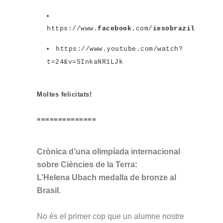
https://www.
facebook
.com/
iesobrazil
https://www.youtube.com/watch?
t=24&v=SInkaNR1LJk
Moltes felicitats!
==============
Crònica d’una olimpíada internacional
sobre Ciències de la Terra:
L’Helena Ubach medalla de bronze al
Brasil.
No és el primer cop que un alumne nostre