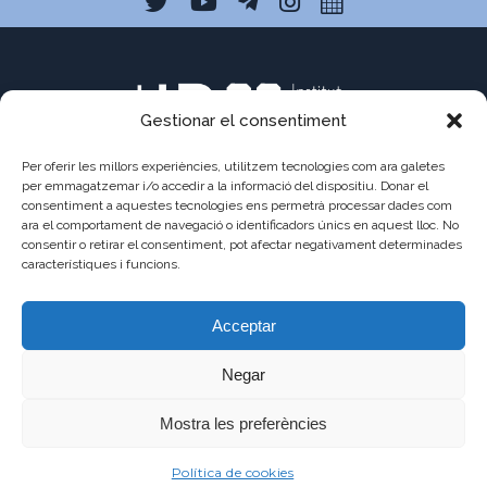
Gestionar el consentiment
Per oferir les millors experiències, utilitzem tecnologies com ara galetes
per emmagatzemar i/o accedir a la informació del dispositiu. Donar el
consentiment a aquestes tecnologies ens permetrà processar dades com
ara el comportament de navegació o identificadors únics en aquest lloc. No
C/ Pau Claris 121
consentir o retirar el consentiment, pot afectar negativament determinades
08009 Barcelona
característiques i funcions.
a8013111@xtec.cat
Acceptar
93 487 03 01
Negar
Mostra les preferències
©2021 - JAUME
AVÍS
POLÍTICA DE
POLÍTICA DE
Política de cookies
BALMES