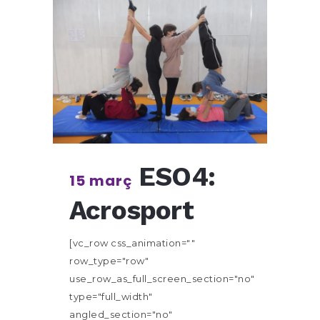
ESO4:
15 març
Acrosport
[vc_row css_animation=""
row_type="row"
use_row_as_full_screen_section="no"
type="full_width"
angled_section="no"