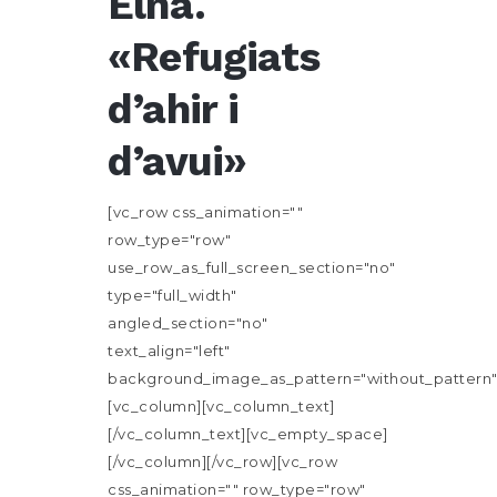
Elna.
«Refugiats
d’ahir i
d’avui»
[vc_row css_animation=""
row_type="row"
use_row_as_full_screen_section="no"
type="full_width"
angled_section="no"
text_align="left"
background_image_as_pattern="without_pattern"
[vc_column][vc_column_text]
[/vc_column_text][vc_empty_space]
[/vc_column][/vc_row][vc_row
css_animation="" row_type="row"