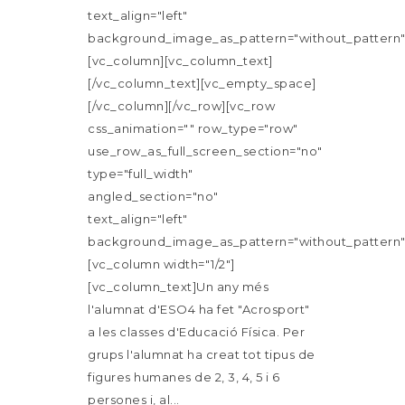
text_align="left"
background_image_as_pattern="without_pattern"
[vc_column][vc_column_text]
[/vc_column_text][vc_empty_space]
[/vc_column][/vc_row][vc_row
css_animation="" row_type="row"
use_row_as_full_screen_section="no"
type="full_width"
angled_section="no"
text_align="left"
background_image_as_pattern="without_pattern"
[vc_column width="1/2"]
[vc_column_text]Un any més
l'alumnat d'ESO4 ha fet "Acrosport"
a les classes d'Educació Física. Per
grups l'alumnat ha creat tot tipus de
figures humanes de 2, 3, 4, 5 i 6
persones i, al...