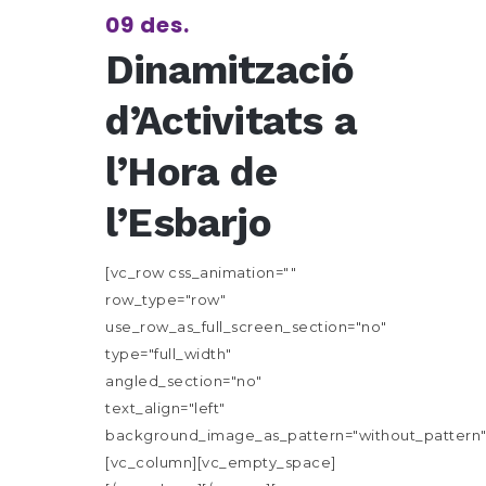
09 des.
Dinamització
d’Activitats a
l’Hora de
l’Esbarjo
[vc_row css_animation=""
row_type="row"
use_row_as_full_screen_section="no"
type="full_width"
angled_section="no"
text_align="left"
background_image_as_pattern="without_pattern"
[vc_column][vc_empty_space]