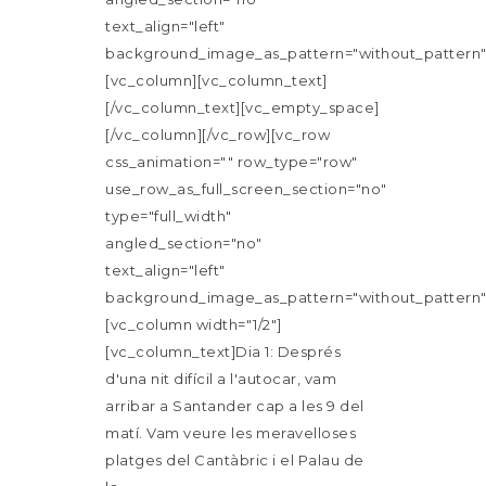
text_align="left"
background_image_as_pattern="without_pattern"
[vc_column][vc_column_text]
[/vc_column_text][vc_empty_space]
[/vc_column][/vc_row][vc_row
css_animation="" row_type="row"
use_row_as_full_screen_section="no"
type="full_width"
angled_section="no"
text_align="left"
background_image_as_pattern="without_pattern"
[vc_column width="1/2"]
[vc_column_text]Dia 1: Després
d'una nit difícil a l'autocar, vam
arribar a Santander cap a les 9 del
matí. Vam veure les meravelloses
platges del Cantàbric i el Palau de