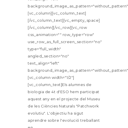
background_image_as_pattern="without_pattern"
[vc_column][vc_column_text]
[/vc_column_text][vc_empty_space]
[/vc_column][/vc_row][vc_row
css_animation="" row_type="row"
use_row_as_full_screen_section="no"
type="full_width"
angled_section="no"
text_align="left"
background_image_as_pattern="without_pattern"
[vc_column width="1/2"]
[vc_column_text]Els alumnes de
biologia de 4t d'ESO hem participat
aquest any en el projecte del Museu
de les Ciències Naturals "Patchwork
evolutiu". L'objectiu ha sigut
aprendre sobre l'evolució treballant
en...