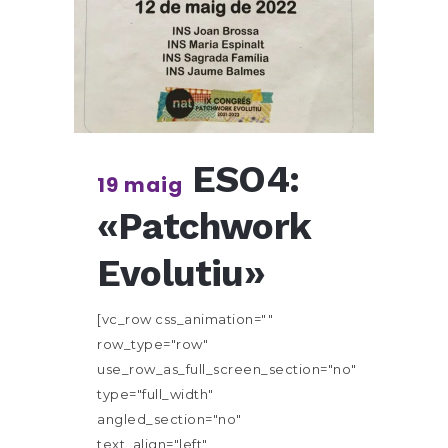
ESO4:
19 maig
«Patchwork
Evolutiu»
[vc_row css_animation=""
row_type="row"
use_row_as_full_screen_section="no"
type="full_width"
angled_section="no"
text_align="left"