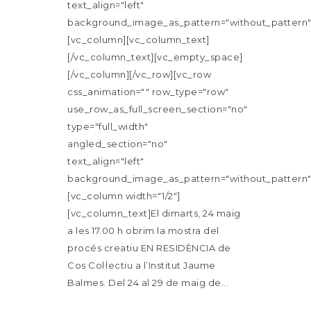
text_align="left"
background_image_as_pattern="without_pattern"
[vc_column][vc_column_text]
[/vc_column_text][vc_empty_space]
[/vc_column][/vc_row][vc_row
css_animation="" row_type="row"
use_row_as_full_screen_section="no"
type="full_width"
angled_section="no"
text_align="left"
background_image_as_pattern="without_pattern"
[vc_column width="1/2"]
[vc_column_text]El dimarts, 24 maig
a les 17.00 h obrim la mostra del
procés creatiu EN RESIDÈNCIA de
Cos Col·lectiu a l’Institut Jaume
Balmes. Del 24 al 29 de maig de...