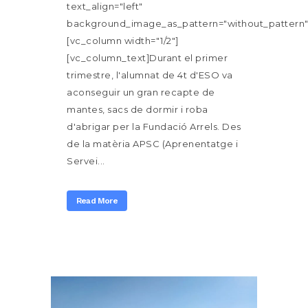
text_align="left"
background_image_as_pattern="without_pattern"
[vc_column width="1/2"]
[vc_column_text]Durant el primer
trimestre, l'alumnat de 4t d'ESO va
aconseguir un gran recapte de
mantes, sacs de dormir i roba
d'abrigar per la Fundació Arrels. Des
de la matèria APSC (Aprenentatge i
Servei...
Read More