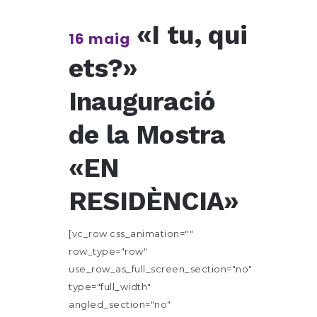
«I tu, qui
16 maig
ets?»
Inauguració
de la Mostra
«EN
RESIDÈNCIA»
[vc_row css_animation=""
row_type="row"
use_row_as_full_screen_section="no"
type="full_width"
angled_section="no"