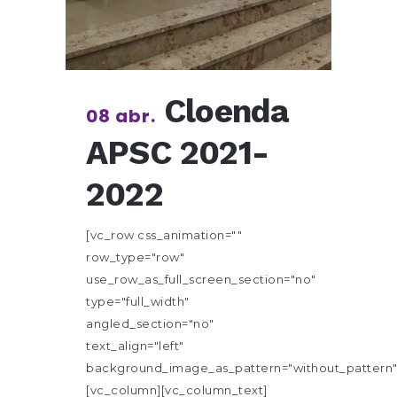
Cloenda
08 abr.
APSC 2021-
2022
[vc_row css_animation=""
row_type="row"
use_row_as_full_screen_section="no"
type="full_width"
angled_section="no"
text_align="left"
background_image_as_pattern="without_pattern"
[vc_column][vc_column_text]