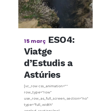
ESO4:
15 març
Viatge
d’Estudis a
Astúries
[vc_row css_animation=""
row_type="row"
use_row_as_full_screen_section="no"
type="full_width"
angled_section="no"