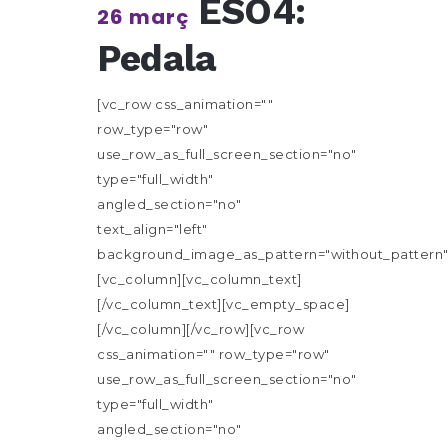
ESO4:
26 març
Pedala
[vc_row css_animation=""
row_type="row"
use_row_as_full_screen_section="no"
type="full_width"
angled_section="no"
text_align="left"
background_image_as_pattern="without_pattern"
[vc_column][vc_column_text]
[/vc_column_text][vc_empty_space]
[/vc_column][/vc_row][vc_row
css_animation="" row_type="row"
use_row_as_full_screen_section="no"
type="full_width"
angled_section="no"