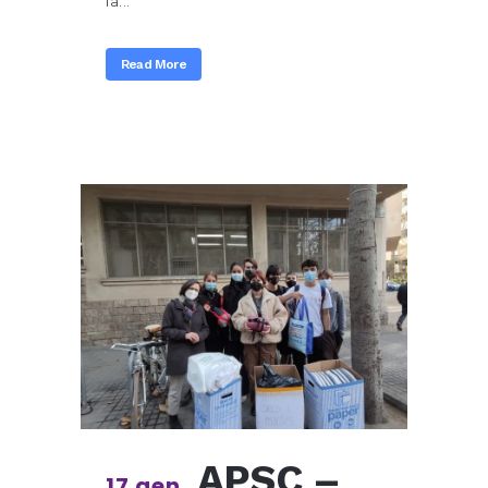
la...
Read More
APSC –
17 gen.