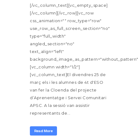
[/vc_column_text][vc_empty_space]
[/vc_column][/vc_row][vc_row
css_animation="" row_type="row"
use_row_as_full_screen_section="no"
type="full_width"
angled_section="no"
text_align="left"
background_image_as_pattern="without_pattern"
[vc_column width="1/2"]
[vc_column_text]El divendres 25 de
març els i les alumnes de 4t d'ESO
van fer la Cloenda del projecte
d’Aprenentatge i Servei Comunitari
APSC. A la sessió van assistir
representants de...
Read More