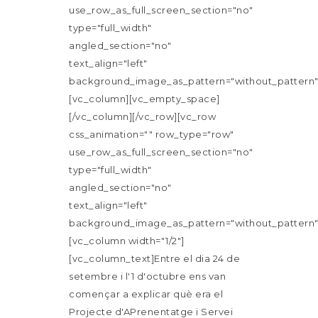
use_row_as_full_screen_section="no"
type="full_width"
angled_section="no"
text_align="left"
background_image_as_pattern="without_pattern"
[vc_column][vc_empty_space]
[/vc_column][/vc_row][vc_row
css_animation="" row_type="row"
use_row_as_full_screen_section="no"
type="full_width"
angled_section="no"
text_align="left"
background_image_as_pattern="without_pattern"
[vc_column width="1/2"]
[vc_column_text]Entre el dia 24 de
setembre i l'1 d'octubre ens van
començar a explicar què era el
Projecte d'APrenentatge i Servei