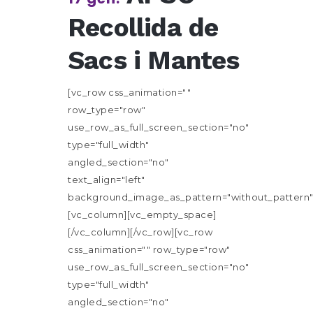
Recollida de
Sacs i Mantes
[vc_row css_animation=""
row_type="row"
use_row_as_full_screen_section="no"
type="full_width"
angled_section="no"
text_align="left"
background_image_as_pattern="without_pattern"
[vc_column][vc_empty_space]
[/vc_column][/vc_row][vc_row
css_animation="" row_type="row"
use_row_as_full_screen_section="no"
type="full_width"
angled_section="no"