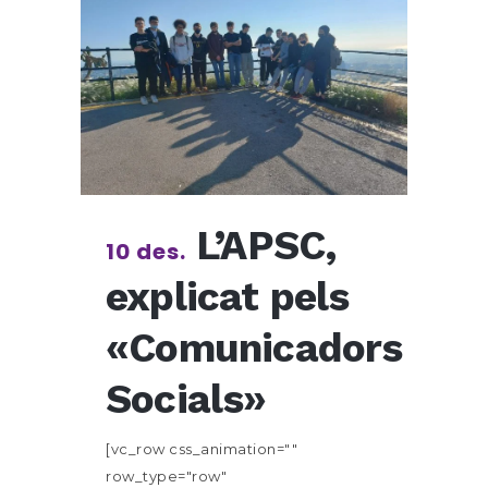
L’APSC,
10 des.
explicat pels
«Comunicadors
Socials»
[vc_row css_animation=""
row_type="row"