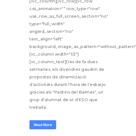
[/vc_column][/vc_row][vc_row
css_animation="" row_type="row"
use_row_as_full_screen_section="no"
type="full_width"
angled_section="no"
text_align="left"
background_image_as_pattern="without_pattern"
[vc_column width="1/2"]
[vc_column_text]Des de fa dues
setmanes, els divendres gaudim de
propostes de dinamització
d'activitats durant l'hora de l'esbarjo
gràcies als "Padrins del Balmes", un
grup d'alumnat de 4t d'ESO que
treballa...
Read More