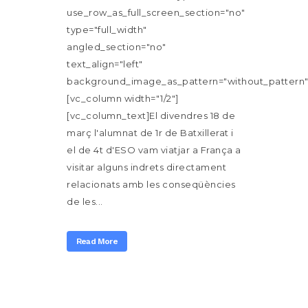
use_row_as_full_screen_section="no"
type="full_width"
angled_section="no"
text_align="left"
background_image_as_pattern="without_pattern"
[vc_column width="1/2"]
[vc_column_text]El divendres 18 de
març l'alumnat de 1r de Batxillerat i
el de 4t d'ESO vam viatjar a França a
visitar alguns indrets directament
relacionats amb les conseqüències
de les...
Read More