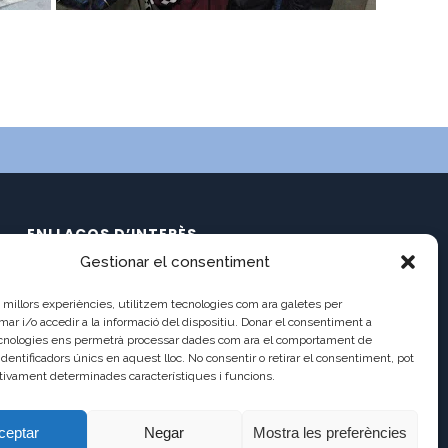
ENLLAÇOS D’INTERÈS
Gestionar el consentiment
Calendari
C/ Pau Claris 121
Documents
es millors experiències, utilitzem tecnologies com ara galetes per
08009 Barcelona
Ràdio Balmes
 i/o accedir a la informació del dispositiu. Donar el consentiment a
cnologies ens permetrà processar dades com ara el comportament de
Balmes TV2
a8013111@xtec.cat
identificadors únics en aquest lloc. No consentir o retirar el consentiment, pot
Balmes TV (antic)
tivament determinades característiques i funcions.
93 487 03 01
Incidències
Antic Lloc Web
ceptar
Negar
Mostra les preferències