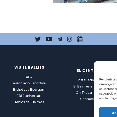
VIU EL BALMES
EL CENTRE
AFA
Per oferir l
Instal·lacions
Associació Esportiva
emmagatzemar
El Balmes en línia
aquestes te
Biblioteca Epèrgam
On Trobar-nos
navegació o 
175è aniversari
afectar nega
Contacte
Amics del Balmes
Ac