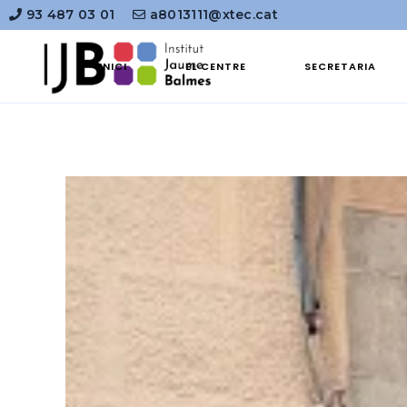
93 487 03 01
a8013111@xtec.cat
INICI
EL CENTRE
SECRETARIA