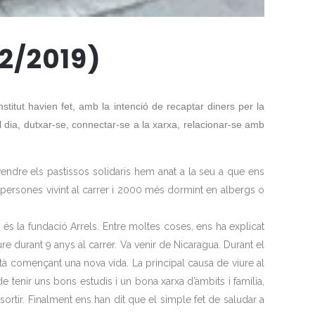
/2/2019)
titut havien fet, amb la intenció de recaptar diners per la
l dia, dutxar-se, connectar-se a la xarxa, relacionar-se amb
vendre els pastissos solidaris hem anat a la seu a que ens
persones vivint al carrer i 2000 més dormint en albergs o
s la fundació Arrels. Entre moltes coses, ens ha explicat
re durant 9 anys al carrer. Va venir de Nicaragua. Durant el
stà començant una nova vida. La principal causa de viure al
 tenir uns bons estudis i un bona xarxa d’àmbits i família,
ortir. Finalment ens han dit que el simple fet de saludar a