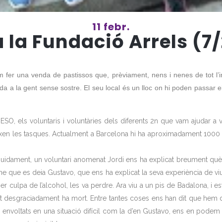
11 febr.
a la Fundació Arrels (7
 fer una venda de pastissos que, prèviament, nens i nenes de tot l’ins
da a la gent sense sostre. El seu local és un lloc on hi poden passar e
SO, els voluntaris i voluntàries dels diferents 2n que vam ajudar a 
eixen les tasques. Actualment a Barcelona hi ha aproximadament 1000 
idament, un voluntari anomenat Jordi ens ha explicat breument què é
me que es deia Gustavo, que ens ha explicat la seva experiència de viu
er culpa de l’alcohol, les va perdre. Ara viu a un pis de Badalona, i e
gent desgraciadament ha mort. Entre tantes coses ens han dit que hem de
m envoltats en una situació difícil com la d’en Gustavo, ens en podem s