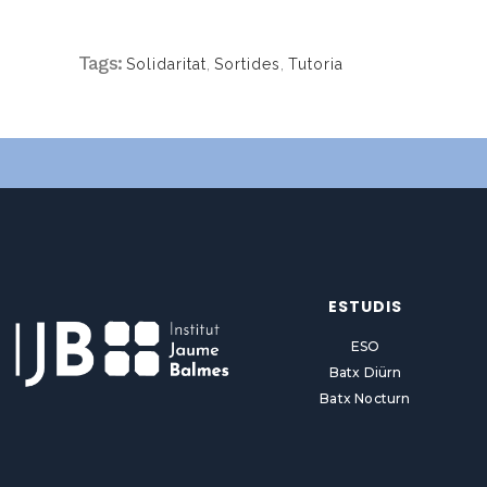
Tags:
Solidaritat
,
Sortides
,
Tutoria
ESTUDIS
ESO
Batx Diürn
Batx Nocturn