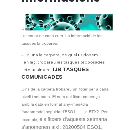
Us fem arribar les tasques setmanals per a
l’alumnat de cada curs. La informació de les
tasques la trobareu:
– En una la carpeta, de qual us donem
l’enllaç, trobareu les tasques proposades
IJB TASQUES
setmanalment:
COMUNICADES
Dins de la carpeta trobareu un fitxer per a cada
nivell i setmana. El nom del fitxer comença
amb la data en format any+mes+dia
[aaaammdd] seguida d’ESO1, …. ,o BTX2. Per
els fitxers d’aquesta setmana
exemple,
s’anomenen així: 20200504 ESO1,