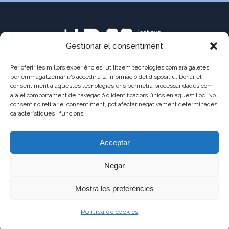
Gestionar el consentiment
Per oferir les millors experiències, utilitzem tecnologies com ara galetes
per emmagatzemar i/o accedir a la informació del dispositiu. Donar el
consentiment a aquestes tecnologies ens permetrà processar dades com
ara el comportament de navegació o identificadors únics en aquest lloc. No
C/ Pau Claris 121
consentir o retirar el consentiment, pot afectar negativament determinades
08009 Barcelona
característiques i funcions.
a8013111@xtec.cat
Acceptar
93 487 03 01
Negar
Mostra les preferències
©2021 - JAUME
AVÍS
POLÍTICA DE
POLÍTICA DE
Política de cookies
BALMES
LEGAL
PRIVADESA
COOKIES