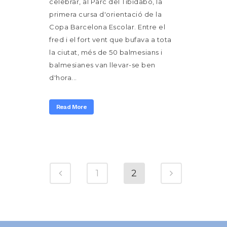
celebrar, al Parc del Tibidabo, la
primera cursa d'orientació de la
Copa Barcelona Escolar. Entre el
fred i el fort vent que bufava a tota
la ciutat, més de 50 balmesians i
balmesianes van llevar-se ben
d'hora...
Read More
1
2