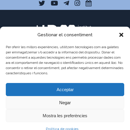
Gestionar el consentiment
Per oferir les millors experiències, utilitzem tecnologies com ara galetes
per emmagatzemar i/o accedir a la informació del dispositiu. Donar el
consentiment a aquestes tecnologies ens permetrà processar dades com
ara el comportament de navegació o identificadors únics en aquest lloc. No
C/ Pau Claris 121
consentir o retirar el consentiment, pot afectar negativament determinades
08009 Barcelona
característiques i funcions.
a8013111@xtec.cat
Acceptar
93 487 03 01
Negar
Mostra les preferències
©2021 - JAUME
AVÍS
POLÍTICA DE
POLÍTICA DE
Política de cookies