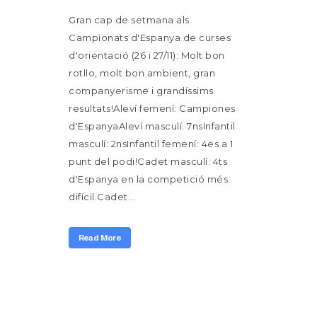
Gran cap de setmana als
Campionats d'Espanya de curses
d'orientació (26 i 27/11): Molt bon
rotllo, molt bon ambient, gran
companyerisme i grandíssims
resultats!Aleví femení: Campiones
d'EspanyaAleví masculí: 7nsInfantil
masculí: 2nsInfantil femení: 4es a 1
punt del podi!Cadet masculí: 4ts
d'Espanya en la competició més
difícil.Cadet...
Read More