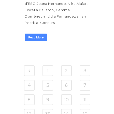
d’ESO Joana Hernando, Nika Alafar,
Fiorella Ballardo, Gemma
Domènech i Lídia Fernàndez s’han
inscrit al Concurs...
Read More
1
2
3
4
5
6
7
8
9
10
11