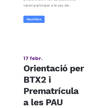
varen participar a la seu de...
Read More
17 febr.
Orientació per
BTX2 i
Prematrícula
a les PAU