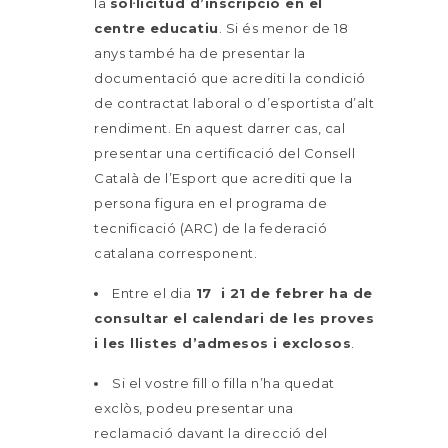
la
sol·licitud d’inscripció en el
centre educatiu
. Si és menor de 18
anys també ha de presentar la
documentació que acrediti la condició
de contractat laboral o d’esportista d’alt
rendiment. En aquest darrer cas, cal
presentar una certificació del Consell
Català de l’Esport que acrediti que la
persona figura en el programa de
tecnificació (ARC) de la federació
catalana corresponent.
Entre el dia
17 i 21 de febrer ha de
consultar el calendari de les proves
i les llistes d’admesos i exclosos
.
Si el vostre fill o filla n’ha quedat
exclòs, podeu presentar una
reclamació davant la direcció del