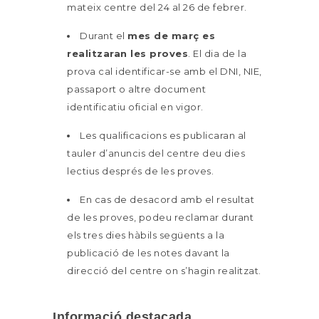
mateix centre del 24 al 26 de febrer.
Durant el
mes de març es
realitzaran les proves
. El dia de la
prova cal identificar-se amb el DNI, NIE,
passaport o altre document
identificatiu oficial en vigor.
Les qualificacions es publicaran al
tauler d’anuncis del centre deu dies
lectius després de les proves.
En cas de desacord amb el resultat
de les proves, podeu reclamar durant
els tres dies hàbils següents a la
publicació de les notes davant la
direcció del centre on s’hagin realitzat.
Informació destacada