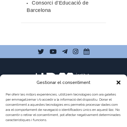
Consorci d’Educació de
Barcelona
Gestionar el consentiment
Per oferir les millors experiències, utilitzem tecnologies com ara galetes
per emmagatzemar i/o accedir a la informació del dispositiu. Donar el
consentiment a aquestes tecnologies ens permetrà processar dades com
ara el comportament de navegació o identificadors únics en aquest lloc. No
C/ Pau Claris 121
consentir o retirar el consentiment, pot afectar negativament determinades
08009 Barcelona
característiques i funcions.