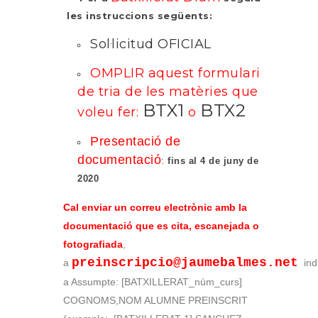
les instruccions següents:
Sol·licitud OFICIAL
OMPLIR aquest formulari
de tria de les matèries que
BTX1
BTX2
voleu fer:
o
Presentació de
documentació
:
fins al 4 de juny de
2020
Cal enviar un correu electrònic amb la
documentació que es cita, escanejada o
fotografiada
,
preinscripcio@jaumebalmes.net
a
ind
a Assumpte: [BATXILLERAT_núm_curs]
COGNOMS,NOM ALUMNE PREINSCRIT