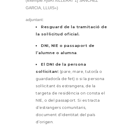
(exemple:»[BATXILLERAT 1] SANCHEZ
GARCIA, LLUIS»)
adjuntant:
Resguard de la tramitació de
la sol·licitud oficial.
DNI, NIE o passaport de
l’alumne o alumna
.
El DNI de la persona
sol·licitan
t (pare, mare, tutor/a o
guardador/a de fet) o si la persona
sol·licitant és estrangera, de la
targeta de residència on consta el
NIE, o del passaport. Si es tracta
d’estrangers comunitaris,
document d’identitat del país
d’origen.