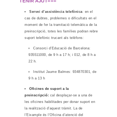
TENIR AJUT===
Servei d’assistència telefònica
: en el
cas de dubtes, problemes o dificultats en el
moment de fer la tramitació telemàtica de la
preinscripció, totes les famílies podran rebre
suport telefònic trucant als telèfons:
Consorci d’Educació de Barcelona:
935511000, de 9 h a 17 h; i 012, de 8 h a
22 h.
Institut Jaume Balmes: 934870301, de
9 h a 13 h
Oficines de suport a la
preinscripció
:
cal desplaçar-se a una de
les oficines habilitades per donar suport en
la realització d’aquest tràmit. La de
l’Eixample és l’Oficina d’atenció del