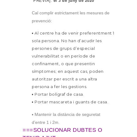
PRÈVIA
]:
el 3 de juny de 2020
Cal complir estrictament les mesures de
prevenció:
▪ Al centre ha de venir preferentment 1
sola persona. No han d’acudir les
persones de grups d’especial
vulnerabilitat o en període de
confinament, o que presentin
símptomes; en aquest cas, poden
autoritzar per escrit a una altra
persona a fer les gestions.
▪ Portar bolígraf de casa.
▪ Portar mascareta i guants de casa.
▪ Mantenir la distància de seguretat
d’entre 1 i 2m.
===SOLUCIONAR DUBTES O