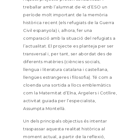
treballar amb l’alumnat de 4t d’ESO un
període molt important de la memòria
històrica recent (els refugiats de la Guerra
Civil espanyola) i, alhora, fer una
comparació amb la situació del refugiats a
l’actualitat. El projecte es planteja per ser
transversal i, per tant, ser abordat des de
diferents matèries (ciències socials,
llengua i literatura catalana i castellana,
llengües estrangeres i filosofia). Té com a
cloenda una sortida a llocs emblemàtics
com la Maternitat d’Elna, Argelers i Cotllire,
activitat guiada per l’especialista,
Assumpta Montellà.
Un dels principals objectius és intentar
traspassar aquesta realitat històrica al
moment actual, a partir de la reflexió,