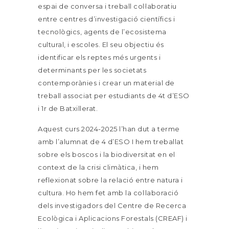
espai de conversa i treball col·laboratiu
entre centres d’investigació científics i
tecnològics, agents de l’ecosistema
cultural, i escoles.
El seu objectiu és
identificar els reptes més urgents i
determinants per les societats
contemporànies i crear un material de
treball associat per estudiants de 4t d’ESO
i 1r de Batxillerat.
Aquest curs 2024-2025 l’han dut a terme
amb l’alumnat de 4 d’ESO I hem treballat
sobre els boscos i la biodiversitat en el
context de la crisi climàtica, i hem
reflexionat sobre la relació entre natura i
cultura. Ho hem fet amb la col·laboració
dels investigadors del Centre de Recerca
Ecològica i Aplicacions Forestals (CREAF) i