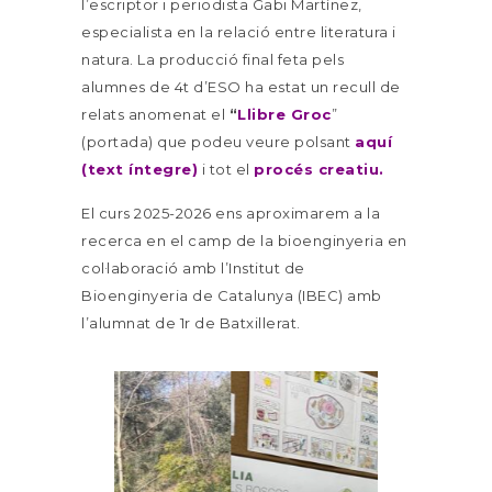
l’escriptor i periodista Gabi Martínez,
especialista en la relació entre literatura i
natura.
La producció final feta pels
alumnes de 4t d’ESO ha estat un recull de
relats anomenat el
“
Llibre Groc
”
(portada) que podeu veure polsant
aquí
(text íntegre)
i tot el
procés creatiu.
El curs 2025-2026 ens aproximarem a la
recerca en el camp de la bioenginyeria en
col·laboració amb l’Institut de
Bioenginyeria de Catalunya (IBEC) amb
l’alumnat de 1r de Batxillerat.