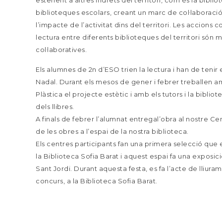
estenent a altres indrets del territori, com és la biblio
biblioteques escolars, creant un marc de col·laborac
l’impacte de l’activitat dins del territori. Les accions
lectura entre diferents biblioteques del territori són
col·laboratives.
Els alumnes de 2n d’ESO trien la lectura i han de tenir e
Nadal. Durant els mesos de gener i febrer treballen am
Plàstica el projecte estètic i amb els tutors i la bibli
dels llibres.
A finals de febrer l’alumnat entregal’obra al nostre Cen
de les obres a l’espai de la nostra biblioteca.
Els centres participants fan una primera selecció que e
la Biblioteca Sofia Barat i aquest espai fa una exposi
Sant Jordi. Durant aquesta festa, es fa l’acte de lliur
concurs, a la Biblioteca Sofia Barat.