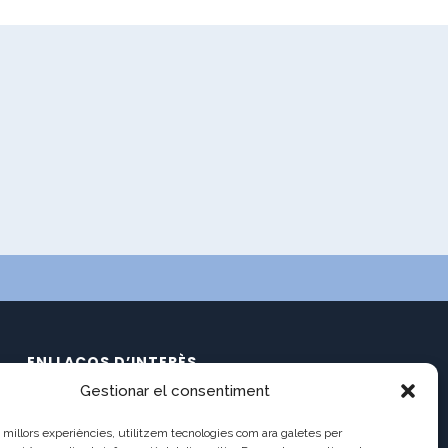
ENLLAÇOS D’INTERÈS
Gestionar el consentiment
Calendari
C/ Pau Claris 121
Documents
es millors experiències, utilitzem tecnologies com ara galetes per
08009 Barcelona
Ràdio Balmes