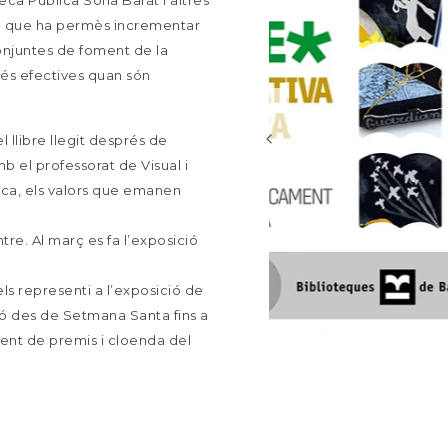
teca Pública Sofia Barat i altres
ió que ha permès incrementar
 conjuntes de foment de la
 més efectives quan són
l llibre llegit després de
b el professorat de Visual i
oteca, els valors que emanen
tre. Al març es fa l’exposició
ls representi a l’exposició de
ció des de Setmana Santa fins a
ament de premis i cloenda del