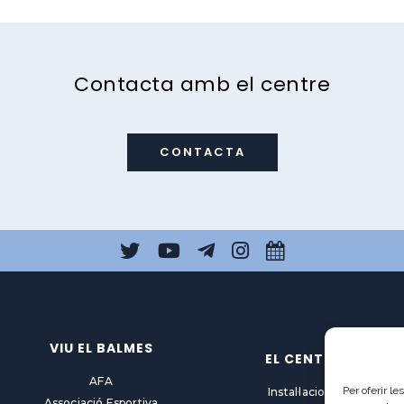
Contacta amb el centre
CONTACTA
VIU EL BALMES
EL CENTRE
AFA
Per oferir l
Instal·lacions
Associació Esportiva