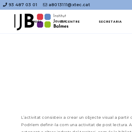
93 487 03 01
a8013111@xtec.cat
INICI
EL CENTRE
SECRETARIA
L’activitat consisteix a crear un objecte visual a partir d
Podríem definir-la com una activitat de post lectura. Aq