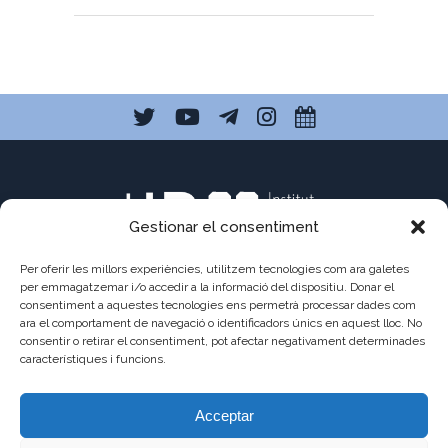
Gestionar el consentiment
Per oferir les millors experiències, utilitzem tecnologies com ara galetes
per emmagatzemar i/o accedir a la informació del dispositiu. Donar el
consentiment a aquestes tecnologies ens permetrà processar dades com
C/ Pau Claris 121
ara el comportament de navegació o identificadors únics en aquest lloc. No
consentir o retirar el consentiment, pot afectar negativament determinades
08009 Barcelona
característiques i funcions.
a8013111@xtec.cat
Acceptar
93 487 03 01