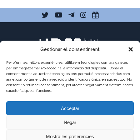
Gestionar el consentiment
Per oferir les millors experiències, utilitzem tecnologies com ara galetes
per emmagatzemar i/o accedir a la informació del dispositiu. Donar el
consentiment a aquestes tecnologies ens permetrà processar dades com
C/ Pau Claris 121
ara el comportament de navegació o identificadors únics en aquest lloc. No
consentir o retirar el consentiment, pot afectar negativament determinades
08009 Barcelona
característiques i funcions.
a8013111@xtec.cat
Acceptar
93 487 03 01
Negar
Mostra les preferències