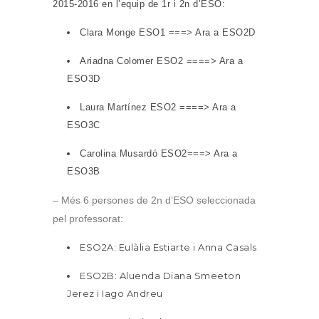
2015-2016 en l’equip de 1r i 2n d’ESO:
Clara Monge ESO1 ===> Ara a ESO2D
Ariadna Colomer ESO2 ====> Ara a
ESO3D
Laura Martínez ESO2 ====> Ara a
ESO3C
Carolina Musardó ESO2===> Ara a
ESO3B
– Més 6 persones de 2n d’ESO seleccionada
pel professorat:
ESO2A: Eulàlia Estiarte i Anna Casals
ESO2B: Aluenda Diana Smeeton
Jerez i Iago Andreu