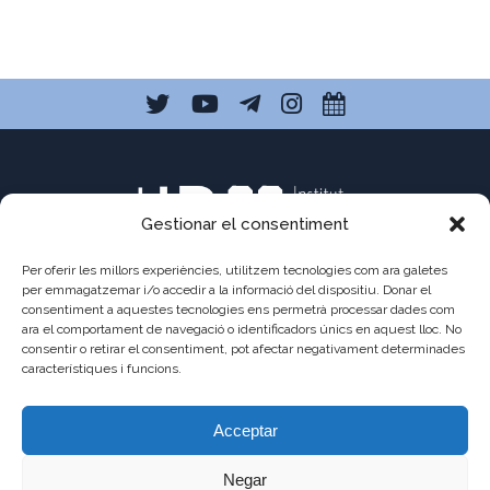
Gestionar el consentiment
Per oferir les millors experiències, utilitzem tecnologies com ara galetes
per emmagatzemar i/o accedir a la informació del dispositiu. Donar el
consentiment a aquestes tecnologies ens permetrà processar dades com
C/ Pau Claris 121
ara el comportament de navegació o identificadors únics en aquest lloc. No
consentir o retirar el consentiment, pot afectar negativament determinades
08009 Barcelona
característiques i funcions.
a8013111@xtec.cat
Acceptar
93 487 03 01
Negar