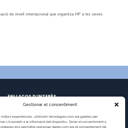
ació de nivell internacional que organitza HP a les seves
ENLLAÇOS D’INTERÈS
Gestionar el consentiment
Calendari
C/ Pau Claris 121
Documents
es millors experiències, utilitzem tecnologies com ara galetes per
08009 Barcelona
Ràdio Balmes
 i/o accedir a la informació del dispositiu. Donar el consentiment a
cnologies ens permetrà processar dades com ara el comportament de
Balmes TV2