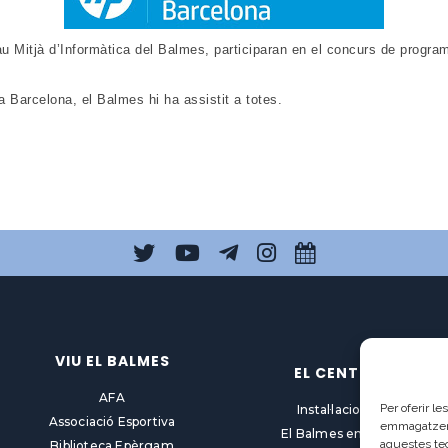
 Mitjà d’Informàtica del Balmes, participaran en el concurs de program
a Barcelona, el Balmes hi ha assistit a totes.
VIU EL BALMES
EL CENTRE
AFA
Per oferir l
Instal·lacions
Associació Esportiva
emmagatzemar
El Balmes en línia
aquestes te
Biblioteca Epèrgam