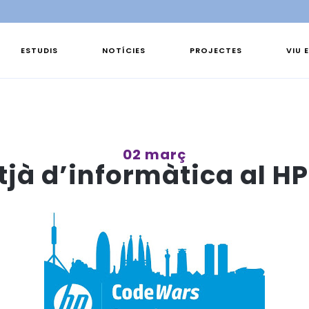
ESTUDIS
NOTÍCIES
PROJECTES
VIU 
02 març
itjà d’informàtica al H