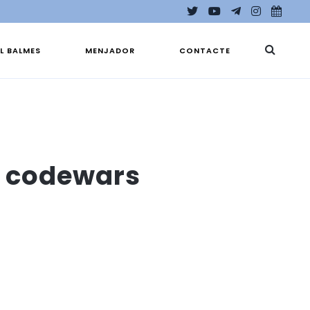
EL BALMES
MENJADOR
CONTACTE
P codewars