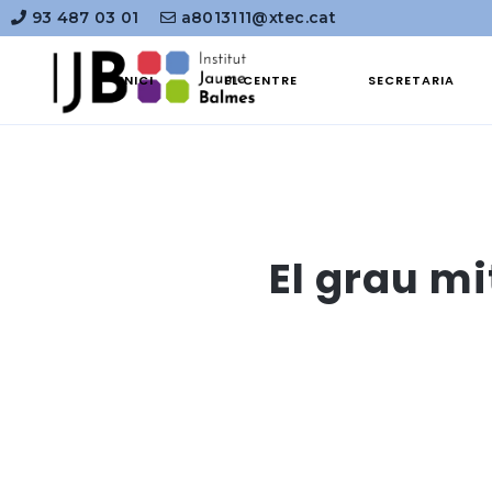
93 487 03 01
a8013111@xtec.cat
INICI
EL CENTRE
SECRETARIA
El grau m