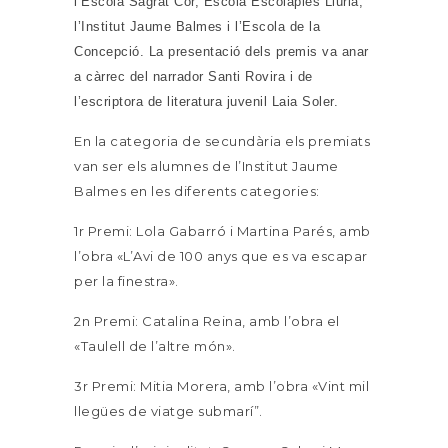
l’Escola Sagrat Cor, Escola Escolàpies Llúria,
l’Institut Jaume Balmes i l’Escola de la
Concepció. La presentació dels premis va anar
a càrrec del narrador Santi Rovira i de
l’escriptora de literatura juvenil Laia Soler.
En la categoria de secundària els premiats
van ser els alumnes de l’Institut Jaume
Balmes en les diferents categories:
1r Premi: Lola Gabarró i Martina Parés, amb
l’obra «L’Avi de 100 anys que es va escapar
per la finestra».
2n Premi: Catalina Reina, amb l’obra el
«Taulell de l’altre món».
3r Premi: Mitia Morera, amb l’obra «Vint mil
llegües de viatge submarí”.