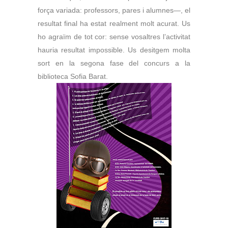
força variada:
professors, pares i alumnes—, el
resultat final ha estat
realment molt acurat.
Us
ho agraïm de tot cor: sense vosaltres l’activitat
hauria
resultat impossible. Us desitgem molta
sort en la segona fase
del concurs a la
biblioteca Sofia Barat.