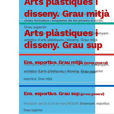
Arts plàstiques i
disseny. Grau mitjà
Inscripció: del 16 al 26 de març. RESUM:
Accés als
cicles formatius i esquema de les proves d’accés.
Grau superior
Arts plàstiques i
Inscripció: del 16 al 26 de març: RESUM:
Ensenyam.
artístics d’arts plàstiques i disseny. Grau mitjà
disseny. Grau sup
.
Ens. esportius. Grau mitjà
(prova general)
Inscripció: del 16 al 26 de març. RESUM:
Ensenyam.
artístics d’arts plàstiques i disseny. Grau superior
Inscripció: del 16 al 26 de març. RESUM:
Ensenyam.
esportius. Grau mitjà
Ens. esportius. Grau sup.
(prova general)
Inscripció: del 16 al 26 de març.RESUM:
Ensenyam. esportius.
Grau superior