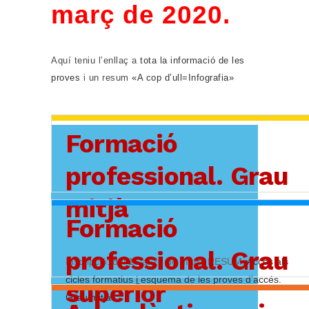
març de 2020.
Aquí teniu l’enllaç a
tota la informació de les
proves
i un resum
«A cop d’ull=Infografia»
Formació
professional. Grau
mitjà
Formació
professional. Grau
Inscripció: del 16 al 26 de març. RESUM:
Accés als
cicles formatius i esquema de les proves d’accés.
superior
Grau mitjà