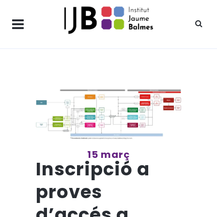
15 març
Inscripció a
proves
d’accés a