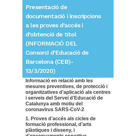
Presentació de
documentació i inscripcions
a les proves d’accés i
d’obtenció de títol
(INFORMACIÓ DEL
Consorci d’Educació de
Barcelona (CEB)-
13/3/2020)
Informació en relació amb les
mesures preventives, de protecció i
organitzatives d’aplicació als centres
i serveis del Servei d’Educació de
Catalunya amb motiu del
coronavirus SARS-CoV-2
1. Proves d’accés als cicles de
formació professional, d’arts
plàstiques i disseny, i
d’ensenyaments esportius