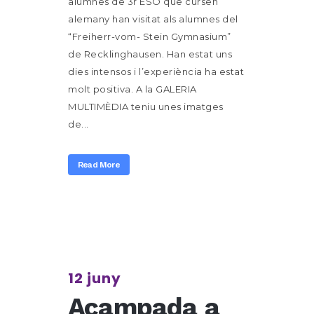
alumnes de 3r ESO que cursen
alemany han visitat als alumnes del
“Freiherr-vom- Stein Gymnasium”
de Recklinghausen. Han estat uns
dies intensos i l’experiència ha estat
molt positiva. A la GALERIA
MULTIMÈDIA teniu unes imatges
de...
Read More
12 juny
Acampada a