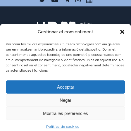
Gestionar el consentiment
Per oferir les millors experiències, utilitzem tecnologies com ara galetes
per emmagatzemar i/o accedir a la informació del dispositiu. Donar el
consentiment a aquestes tecnologies ens permetrà processar dades com
C/ Pau Claris 121
ara el comportament de navegació o identificadors únics en aquest lloc. No
consentir o retirar el consentiment, pot afectar negativament determinades
08009 Barcelona
característiques i funcions.
a8013111@xtec.cat
Acceptar
93 487 03 01
Negar
Mostra les preferències
©2021 - JAUME
AVÍS
POLÍTICA DE
POLÍTICA DE
Política de cookies
BALMES