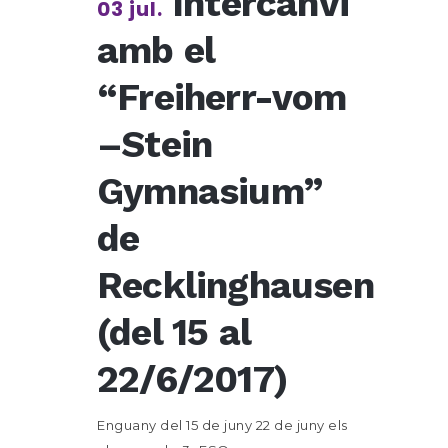
Intercanvi
03 jul.
amb el
“Freiherr-vom
–Stein
Gymnasium”
de
Recklinghausen
(del 15 al
22/6/2017)
Enguany del 15 de juny 22 de juny els