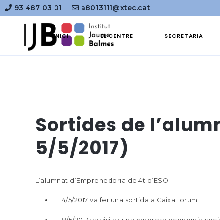
93 487 03 01
a8013111@xtec.cat
INICI
EL CENTRE
SECRETARIA
Sortides de l’alum
5/5/2017)
L’alumnat d’Emprenedoria de 4t d’ESO:
El 4/5/2017 va fer una sortida a CaixaForum
El 8/5/2017 va visitar una empresa economia soci