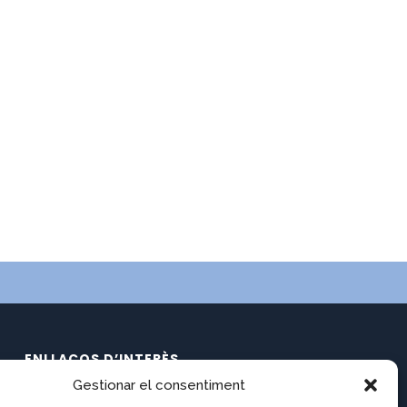
ENLLAÇOS D’INTERÈS
Gestionar el consentiment
Calendari